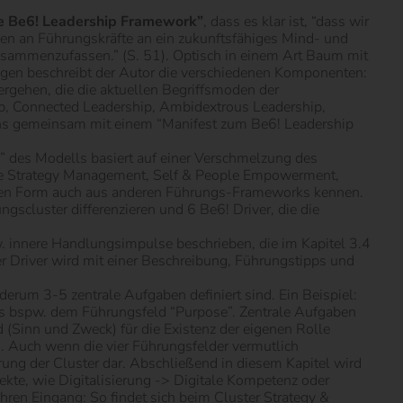
ufe Be6! Leadership Framework”
, dass es klar ist, “dass wir
gen an Führungskräfte an ein zukunftsfähiges Mind- und
usammenzufassen.” (S. 51). Optisch in einem Art Baum mit
gen beschreibt der Autor die verschiedenen Komponenten:
ergehen, die die aktuellen Begriffsmoden der
ip, Connected Leadership, Ambidextrous Leadership,
chs gemeinsam mit einem “Manifest zum Be6! Leadership
” des Modells basiert auf einer Verschmelzung des
ie Strategy Management, Self & People Empowerment,
eren Form auch aus anderen Führungs-Frameworks kennen.
gscluster differenzieren und 6 Be6! Driver, die die
. innere Handlungsimpulse beschrieben, die im Kapitel 3.4
er Driver wird mit einer Beschreibung, Führungstipps und
ederum 3-5 zentrale Aufgaben definiert sind. Ein Beispiel:
aus bspw. dem Führungsfeld “Purpose”. Zentrale Aufgaben
(Sinn und Zweck) für die Existenz der eigenen Rolle
. Auch wenn die vier Führungsfelder vermutlich
rung der Cluster dar. Abschließend in diesem Kapitel wird
te, wie Digitalisierung -> Digitale Kompetenz oder
ren Eingang: So findet sich beim Cluster Strategy &