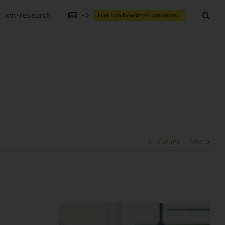
xm-research
->
Hier zum Newsletter anmelden...
Zurück
Vor