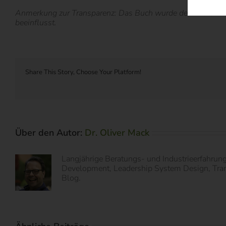
Anmerkung zur Transparenz: Das Buch wurde dem Autor diese
beeinflusst.
Share This Story, Choose Your Platform!
Über den Autor:
Dr. Oliver Mack
Langjährige Beratungs- und Industrieerfahrun
Development, Leadership System Design, Transf
Blog.