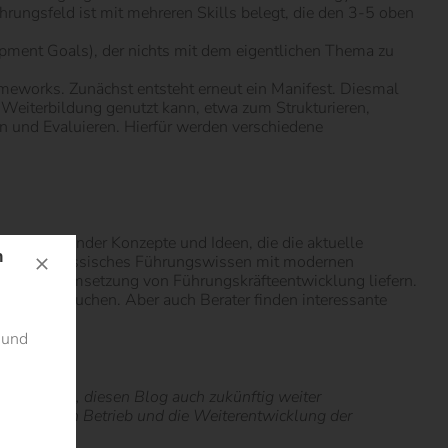
ungsfeld ist mit mehreren Skills belegt, die den 3-5 oben
pment Goals), der nichts mit dem eigentlichen Thema zu
meworks. Zunächst entsteht erneut ein Manifest. Diesmal
 Weiterbildung genutzt kann, etwa zum Strukturieren,
ln und Evaluieren. Hierfür werden verschiedene
eits bestehender Konzepte und Ideen, die die aktuelle
n
er Weise klassisches Führungswissen mit modernen
klung und Umsetzung von Führungskräfteentwicklung liefern.
ogramme suchen. Aber auch Berater finden interessante
 und
nterstützung, diesen Blog auch zukünftig weiter
ie wir für den Betrieb und die Weiterentwicklung der