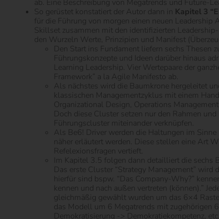
ab. Eine Beschreibung von Megatrends und Future-Le
So gerüstet konstatiert der Autor dann in
Kapitel 3 “
für die Führung von morgen einen neuen Leadership An
Skillset zusammen mit den identifizierten Leadershi
den Wurzeln Werte, Prinzipien und Manifest (Überze
Den Start ins Fundament liefern sechs Thesen zu
Führungskonzepte und Ideen darüber hinaus adre
Learning Leadership. Vier Wertepaare der ganz
Framework” a la Agile Manifesto ab.
Als nächstes wird die Baumkrone hergeleitet un
klassischen Managementzyklus mit einem Handl
Organizational Design, Operations Management
Doch diese Cluster setzen nur den Rahmen und st
Führungscluster miteinander verknüpfen.
Als Be6! Driver werden die Haltungen im Sinne 
näher erläutert werden. Diese stellen eine Art 
Refelexionsfragen vertieft.
Im Kapitel 3.5 folgen dann detailliert die sechs 
Das erste Cluster “Strategy Management” wird d
hierfür sind bspw. “Das Company-Why?” kennen u
kennen und nach außen vertreten (können).” Jed
gleichmäßig gewählt wurden um das 6×4 Raster ei
das Modell um 6 Megatrends mit zugehörigen 6 F
Demokratisierung -> Demokratiekompetenz, etc. 