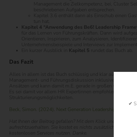
Management die Zielkompetenz, bei, Cluster Sel
beschriebenen Aufgaben entsprechen.
Kapitel 3.6 enthält dann als Einschub einen G
tun hat.
Kapitel 4 “Anwendung des Be6! Leadership Framew
für das Lernen von Führungskräften. Dann wird aufgez
Orientieren, Inspirieren, zum Analysieren, Identifizi
Unternehmensbeispiele und Interviews zur Implementi
Ein kurzer Ausblick in
Kapitel 5
rundet das Buch ab.
Das Fazit
Alles in allem ist das Buch schlüssig und klar aufbereitet. 
Management- und Führungsdiskussion inklusive aller Mode
Ansätzen und kann damit m.E. gerade in großen Organisatio
Es sei damit vor allem HR Expertinnen empfohlen, die ein
Strukturierungsmöglichkeiten.
✔ S
Beck, Simon. (2024). Next Generation Leadership. Haufe Ak
Hat Ihnen der Beitrag gefallen? Mit dem Klick und der Bestel
aufrechtzuerhalten. Sie kostet es nichts zusätzlich und wir 
kostenlosen Services nutzen. Danke.