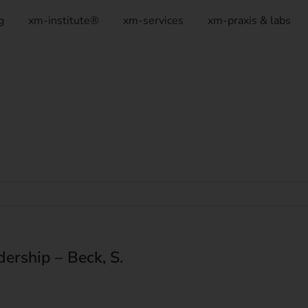
g
xm-institute®
xm-services
xm-praxis & labs
ership – Beck, S.