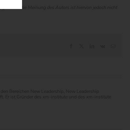
estellt. Die Meinung des Autors ist hiervon jedoch nicht
Facebook
X
LinkedIn
Vk
E-
Mail
in den Bereichen New Leadership, New Leadership
 Er ist Gründer des xm-institute und des xm-institute