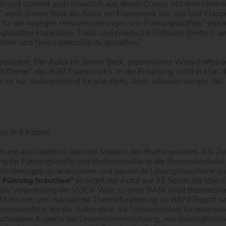
n und stammt auch inhaltlich aus dieser Quelle. Mit dem Untert
stellt Simon Beck als Autor ein Framework vor, das laut Klapp
für die heutigen Herausforderungen von Führungskräften” bieten 
kräften Inspiration, Tools und praktische Einblicke [bieten], u
 Work und New Leadership zu gestalten.”
ebildert. Der Autor ist Simon Beck, promovierter Wirtschaftsp
Owner” des Be6! Frameworks. In der Einleitung stellt er klar, 
r so nur stellvertretend für alle steht. Doch schauen wir uns d
s in 6 Kapitel.
und ein Überblick über die Struktur des Buchs geliefert. Als Zie
ng für Führungskräfte und Professionelle in der Personalentwic
sforderungen zu analysieren und passende Lösungsbausteine zu
r Führung brauchen”
erläutert der Autor auf 33 Seiten die Idee 
ie Veränderung der VUCA Welt zu einer BANI Welt thematisiert, 
en Mehrwert und mangelnde Theoriefundierung im BANI Begriff s
mensumfeld, die der Autor dann als Notwendigkeit für eine neue
verschiedene Aspekte der Unternehmensführung, wie Geschäftsmod