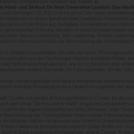
adership-Kompetenzen schießen das Kapitel ab.
Ein Mind- und Skillset für Next Generation Leaders: Das Ha
satz benötigen” (S. 51). Und so gilt es “die neuen Anforderun
p-Kompetenzen in einem ganzheitlichen Leadership Framework z
ugungen) und der Krone aus Aufgaben, Kompetenzen und Haltun
r ganzheitlichen Führung, die dann in sechs Grundprinzipien üb
ssieren: Servant Leadership, Self Leadership, Shared Leadersh
heitlichen Führung schließen die Beschreibung des Wurzelberei
d im Überblick beschrieben. Die Idee der sechs “Führungscluster
ungsmodell aus der Psychologie: Hieraus entstehen Felder, w
 oder Performance Management, wie wir in der einen oder and
rukturieren weitere Elemente: 24 Führungsfelder, die die Führun
innerer Handlungsbilder und daraus entstehende imperative bzw
Wunsch-Mindset-Erwartung an eine ideale Führungskraft dar. Jed
Be6! Cluster mit jeweils 4 Führungsfeldern je Cluster, für die wi
urch den Driver “Be Focused & Start!” eingeleitet und besteht 
nd für das eigene Arbeitsfeld ein Why definieren” oder “Grund 
er Beschreibung des Führungsfelds folgen wieder Führungstipps
nzuhalten, stellen sie dennoch eine hilfreiche Unterstrukturie
uture Leadership Kompetenzen ergänzt. Dabei finden sich Aspek
Auch 6 Basic Leadership Kompetenzen, eine je Cluster, finden ih