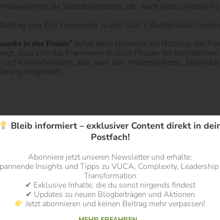
fmanagement die Selbstkompetenz, etc. Auch jedes einzelne Führ
astbeitrag zum IDG Framework zu den SDG’s (Sustainable Develo
orks in der Praxis”
liefert dann Hinweise zur Nutzung des Fra
eigt, dass sich das Framework in allen Phasen der betrieblichen
eren und Konfektionieren, aber auch zum Implementieren, Entwicke
erung vorgestellt.
Inhaltlich bietet es eine nachvollziehbare neue Strukturierung ber
Bleib informiert – exklusiver Content direkt in dei
themen in diesem Feld gut abdeckt. Es verbindet damit in gut
Postfach!
nen, die nach Struktur streben, einen guten Beitrag zur Entwic
 umfassendes Raster für umfassende Leadership Development Pr
Abonniere jetzt unseren Newsletter und erhalte:
pannende Insights und Tipps zu VUCA, Complexity, Leadership
ademie: Freiburg. (Amazon Affiliate Link)
Transformation
✔ Exklusive Inhalte, die du sonst nirgends findest
✔ Updates zu neuen Blogbeiträgen und Aktionen
lung über die Affiliate Links helfen sie uns mit einer kleinen U
Jetzt abonnieren und keinen Beitrag mehr verpassen!
erhalten bei Bestellung über diesen Link eine kleine Provision, d
MEHR ERFAHREN…