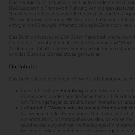
Das heutige Buch ist kürzlich bei Haufe Akademie erschiene
Be6! Leadership Framework Führung von morgen gestalten” 
“praxisnahe und leicht verständliche Ansätze und Lösungen 
“PersonalentwicklerInnen, HR-Verantwortlichen und Führungs
erfolgreiche Führungskräfteentwicklung in Zeiten von New
Das Buch umfasst rund 230 Seiten Paperback und ist bunt b
Leadership Consultant bei der Haufe Akademie und “Product 
Anderen viel Inhalt in dieses Framework geflossen ist und e
und das Buch als Ganzes etwas genauer an.
Die Inhalte
Das Buch gliedert sich neben Vorwort und Literaturverzeichni
In einer 6-seitigen
Einleitung
wird der Rahmen gesetzt 
Frameworks werden hier die Sicherheit und Orientieru
um Führungsfragen zu strukturieren, komplexe Herau
In
Kapitel 2 “Warum wir ein (neues) Framework fü
Notwendigkeit des Frameworks. Dabei wird zunächst d
xm-institute so nicht mitgehen würden, da wir kein
gleichen der aufgeführten Veränderungen im Unterneh
beschreibt. Hieraus leitet er die Auswirkungen auf 