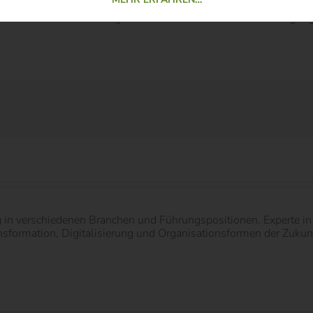
s Artikels vom Verlag kostenlos zur Rezension zur Verfügung g
g in verschiedenen Branchen und Führungspositionen. Experte 
ormation, Digitalisierung und Organisationsformen der Zukunft.