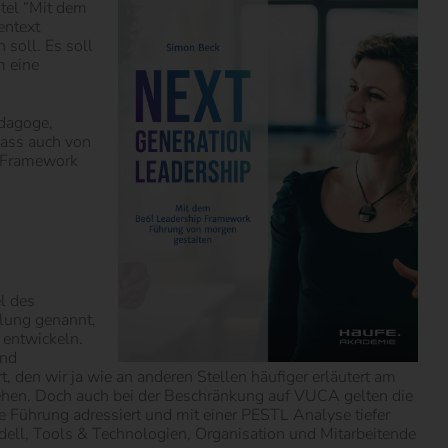
itel “Mit dem
entext
soll. Es soll
m eine
ädagoge,
dass auch von
as Framework
l des
klung genannt,
 entwickeln.
und
den wir ja wie an anderen Stellen häufiger erläutert am
ehen. Doch auch bei der Beschränkung auf VUCA gelten die
 Führung adressiert und mit einer PESTL Analyse tiefer
ell, Tools & Technologien, Organisation und Mitarbeitende