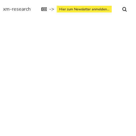
xm-research
->
Hier zum Newsletter anmelden...