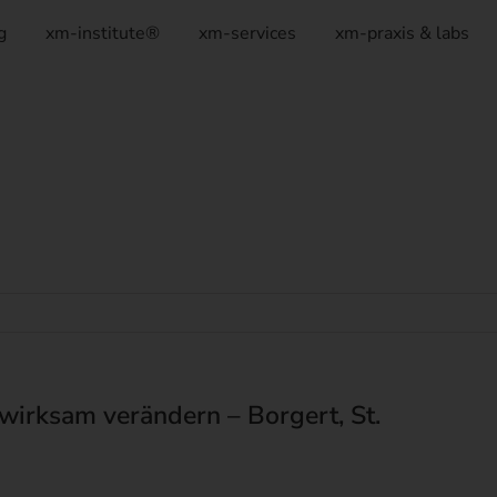
g
xm-institute®
xm-services
xm-praxis & labs
irksam verändern – Borgert, St.