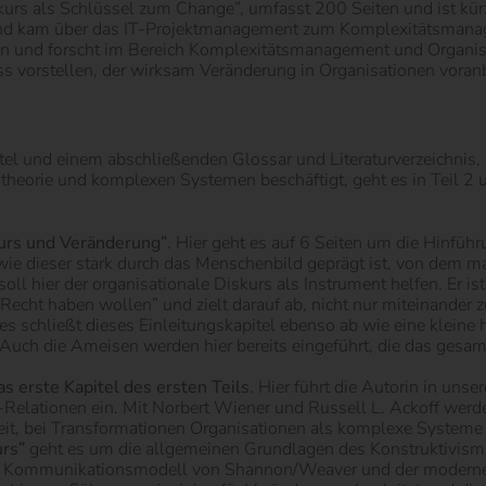
skurs als Schlüssel zum Change”, umfasst 200 Seiten und ist kürz
n und kam über das IT-Projektmanagement zum Komplexitätsman
erin und forscht im Bereich Komplexitätsmanagement und Organi
ss vorstellen, der wirksam Veränderung in Organisationen voranb
el und einem abschließenden Glossar und Literaturverzeichnis, i
theorie und komplexen Systemen beschäftigt, geht es in Teil 2 
urs und Veränderung”
. Hier geht es auf 6 Seiten um die Hinfü
e dieser stark durch das Menschenbild geprägt ist, von dem m
 hier der organisationale Diskurs als Instrument helfen. Er ist 
echt haben wollen” und zielt darauf ab, nicht nur miteinander
s schließt dieses Einleitungskapitel ebenso ab wie eine kleine 
uch die Ameisen werden hier bereits eingeführt, die das gesamt
as erste Kapitel des ersten Teils
. Hier führt die Autorin in un
ationen ein. Mit Norbert Wiener und Russell L. Ackoff werden B
eit, bei Transformationen Organisationen als komplexe Systeme 
urs”
geht es um die allgemeinen Grundlagen des Konstruktivismu
e Kommunikationsmodell von Shannon/Weaver und der moderner