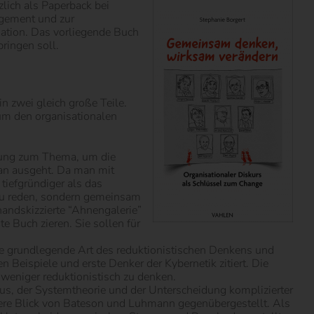
lich als Paperback bei
agement und zur
sation. Das vorliegende Buch
ringen soll.
n zwei gleich große Teile.
um den organisationalen
hrung zum Thema, um die
an ausgeht. Da man mit
tiefgründiger als das
 zu reden, sondern gemeinsam
handskizzierte “Ahnengalerie”
e Buch zieren. Sie sollen für
sere grundlegende Art des reduktionistischen Denkens und
eispiele und erste Denker der Kybernetik zitiert. Die
weniger reduktionistisch zu denken.
s, der Systemtheorie und der Unterscheidung komplizierter
e Blick von Bateson und Luhmann gegenübergestellt. Als