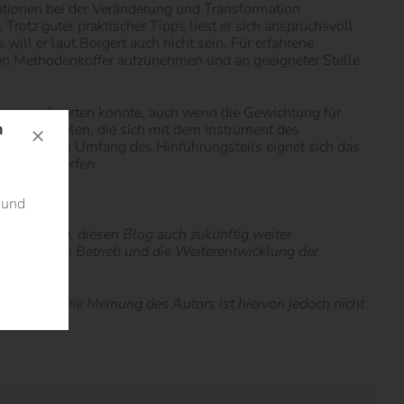
tionen bei der Veränderung und Transformation
Trotz guter praktischer Tipps liest er sich anspruchsvoll
will er laut Borgert auch nicht sein. Für erfahrene
n den Methodenkoffer aufzunehmen und an geeigneter Stelle
ierung aufwarten konnte, auch wenn die Gewichtung für
n
Innen empfohlen, die sich mit dem Instrument des
 Durch den Umfang des Hinführungsteils eignet sich das
sich zu werfen.
 und
nterstützung, diesen Blog auch zukünftig weiter
ie wir für den Betrieb und die Weiterentwicklung der
estellt. Die Meinung des Autors ist hiervon jedoch nicht