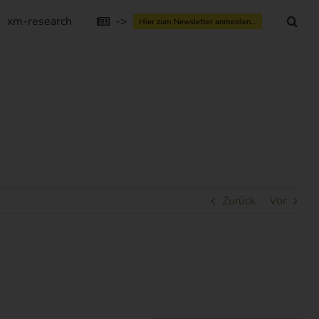
xm-research
->
Hier zum Newsletter anmelden...
Zurück
Vor