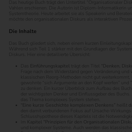
Das heutige Buch trägt den Untertitel “Organisationaler Di
Vahlen erschienen. Die Autorin ist Diplom-Informatikeri
Systemtheorie. Heute arbeitet sie als Speakerin und Berat
möchte den organisationalen Diskurs als interaktiven Proze
Die Inhalte
Das Buch gliedert sich, neben einem kurzen Einleitungskapit
Während sich Teil 1 stärker mit den Grundlagen der System
Diskurs. Hier eine detaillierte Übersicht:
Das
Einführungskapitel
trägt den Titel
“Denken, Disk
Frage nach dem Widerstand gegen Veränderung und wi
klassischen Reorg-Methoden nicht gut weiterkommt, soll
gewohnte “sich Argumente an den Kopf werfen” und “R
zu denken. Ein kurzer Überblick zum Aufbau des Buche
der wichtigsten Denker und Einflussgeber des Buchs. A
das Thema komplexes System stehen.
“Eine kurze Geschichte komplexen Denkens”
heißt
d
den damit verbundenen Fokus auf Ursache-Wirkungs-Rel
Schlusshypothese dieses Kapitels ist die Notwendigk
Im
Kapitel “Prinzipien für den Organisationalen Disk
und komplexer Systeme. Auch werden das klassisch