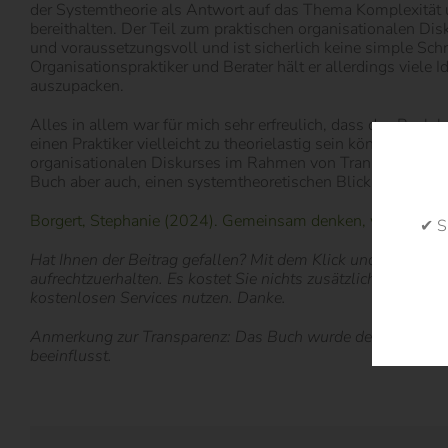
der Systemtheorie als Antwort auf das Thema Komplexität 
bereithalten. Der Teil zum praktischen organisationalen Dis
und voraussetzungsvoll und ist sicherlich keine simple Schri
Organisationspraktiker und Berater hält er allerdings viele
auszupacken.
Alles in allem war für mich sehr erfreulich, dass das Buch
einen Praktiker vielleicht zu theorielastig sein könnte. Un
organisationalen Diskurses im Rahmen von Transformation
Buch aber auch, einen systemtheoretischen Blick auf das 
Borgert, Stephanie (2024). Gemeinsam denken, wirksam ver
✔ S
Hat Ihnen der Beitrag gefallen? Mit dem Klick und der Bestel
aufrechtzuerhalten. Es kostet Sie nichts zusätzlich und wir 
kostenlosen Services nutzen. Danke.
Anmerkung zur Transparenz: Das Buch wurde dem Autor diese
beeinflusst.