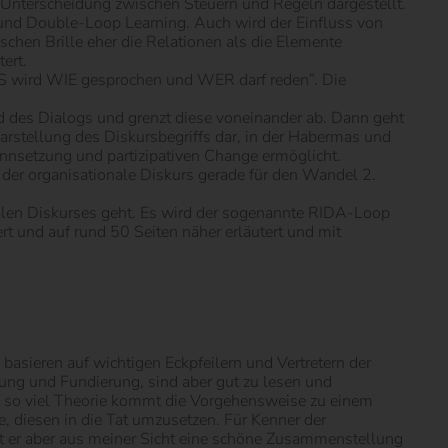
e Unterscheidung zwischen Steuern und Regeln dargestellt.
 und Double-Loop Learning. Auch wird der Einfluss von
schen Brille eher die Relationen als die Elemente
ert.
S wird WIE gesprochen und WER darf reden”. Die
nd des Dialogs und grenzt diese voneinander ab. Dann geht
Darstellung des Diskursbegriffs dar, in der Habermas und
innsetzung und partizipativen Change ermöglicht.
der organisationale Diskurs gerade für den Wandel 2.
nalen Diskurses geht. Es wird der sogenannte RIDA-Loop
iert und auf rund 50 Seiten näher erläutert und mit
basieren auf wichtigen Eckpfeilern und Vertretern der
tung und Fundierung, sind aber gut zu lesen und
bei so viel Theorie kommt die Vorgehensweise zu einem
, diesen in die Tat umzusetzen. Für Kenner der
st er aber aus meiner Sicht eine schöne Zusammenstellung