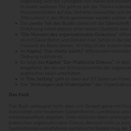
Ergänzung wird die Synergetik von Haken beschrieben,
In einem weiteren Teil geht es um das Thema individ
Menschenbildern auf das Verhalten beleuchtet und die 
(Menschen) in den Blick genommen werden sollten. Au
Der
zweite Teil des Buchs
startet mit der
Überschrift
Einführung liefert ebenso einen ersten Überblick über 
“Die Wurzeln des organisationalen Diskurses”
differ
es mit David Bohm und Donald Alan Schön in die Vertie
Foucault als Basis dienen. Wichtig ist der Autorin h
Im
Kapitel “Das Wofür (nicht)”
differenziert nochmals
Ordnung nützlich ist.
Es folgt das
Kapitel “Der Praktische Diskurs”
, in dem
eingeführt, der als vier Schlüsselschritte des organisat
praktischen Ideen unterfüttert.
In
“Das Setting”
geht es dann auf 10 Seiten um Form, 
Die
“Wirkungen und Widersacher”
des Organisationa
Das Fazit
Das Buch verleugnet nicht, dass sich Borgert gerne mit Fors
klassischen und modernen Systemtheorie, Lerntheorie und P
kontextspezifisch adaptiert. Viele nützliche Ideen und Ins
praktischen organisationalen Diskurs dennoch nicht zu kurz
Systemtheorie und erfahrene systemische Berater mag der T