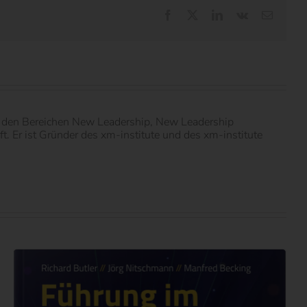
Facebook
X
LinkedIn
Vk
E-
Mail
in den Bereichen New Leadership, New Leadership
 Er ist Gründer des xm-institute und des xm-institute