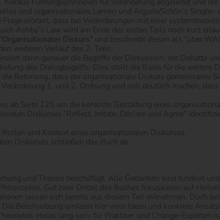
 hieraus Führungsprinzipien für Veränderung abgeleitet und di
uelles und organisationales Lernen und Argyris/Schön’s Single-
Frage erörtert, dass bei Veränderungen mit einer systemtheoreti
ch Ashby’s Law wird am Ende des ersten Teils noch kurz erläut
 “Organisationaler Diskurs”
und beschreibt diesen als “über WA
den weiteren Verlauf des 2. Teils.
enziert dann genauer die Begriffe der Diskussion, der Debatte u
fung des Dialogbegriffs. Dies stellt die Basis für die weitere 
ier die Betonung, dass der organisationale Diskurs gemeinsame S
 Veränderung 1. und 2. Ordnung und soll deutlich machen, dass 
 es ab Seite 125 um die konkrete Gestaltung eines organisatio
ionalen Diskurses “Reflect, Irritate, Declare und Agree” identifiz
Rollen und Kontext eines organisationalen Diskurses.
len Diskurses schließen das Buch ab.
chung und Theorie beschäftigt. Alle Gedanken sind fundiert und 
hilosophie. Gut zwei Drittel des Buches fokussieren auf Herlei
pirationen lassen sich bereits aus diesem Teil mitnehmen. Doch 
. Die Beschreibung umfasst hier viele Ideen und konkrete Ansätze
heorieteil etwas lang sein, für Praktiker und Change-Experten i