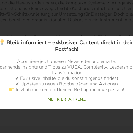
und die Herausforderungen, die komplexe Systeme wie Organisa
kurs ist ebenso keineswegs leichte Kost und einfach umzusetzen. 
tt-für-Schritt-Anleitung zur Umsetzung für Einsteiger. Doch dies 
 Ideen bereit, den organisationalen Diskurs als ein Instrument i
 kein “klassisches Beraterbuch” war, sondern mit Tiefe und Fund
Bleib informiert – exklusiver Content direkt in dei
d so sei das Buch auch all denjenigen PraktikerInnen und Berater
en und Change mit hoher Fundierung auseinandersetzen wollen.
Postfach!
Thema Veränderung von Organisationen als komplexe Systeme an 
Abonniere jetzt unseren Newsletter und erhalte:
ändern. Vahlen: München. (Amazon Affiliate Link)
pannende Insights und Tipps zu VUCA, Complexity, Leadership
Transformation
lung über die Affiliate Links helfen Sie uns mit einer kleinen U
✔ Exklusive Inhalte, die du sonst nirgends findest
erhalten bei Bestellung über diesen Link eine kleine Provision, d
✔ Updates zu neuen Blogbeiträgen und Aktionen
Jetzt abonnieren und keinen Beitrag mehr verpassen!
MEHR ERFAHREN…
s Artikels vom Verlag kostenlos zur Rezension zur Verfügung g