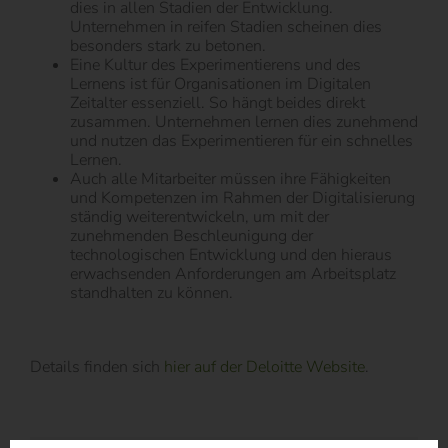
dies in allen Stadien der Entwicklung.
Unternehmen in reifen Stadien scheinen dies
besonders stark zu betonen.
Eine Kultur des Experimentierens und des
Lernens ist für Organisationen im Digitalen
Zeitalter essenziell. So hängt beides direkt
zusammen. Unternehmen lernen dies zunehmend
und nutzen das Experimentieren für ein schnelles
Lernen.
Auch alle Mitarbeiter müssen ihre Fähigkeiten
und Kompetenzen im Rahmen der Digitalisierung
ständig weiterentwickeln, um mit der
zunehmenden Beschleunigung der
technologischen Entwicklung und den hieraus
erwachsenden Anforderungen am Arbeitsplatz
standhalten zu können.
Details finden sich
hier auf der Deloitte Website
.