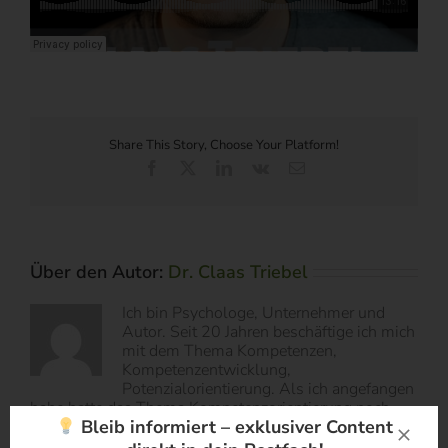
Share This Story, Choose Your Platform!
Facebook
X
LinkedIn
Vk
E-
Mail
Über den Autor:
Dr. Claas Triebel
Ich bin Psychologe, Unternehmer und
Autor. Seit 20 Jahren beschäftige ich mich
mit dem Thema Kompetenzen,
Kompetenzentwicklung,
Potenzialorientierung. Als ich angefangen
habe hatte das Thema Kompetenzorientierung noch
Bleib informiert – exklusiver Content
einen ganz anderen Charakter als heute. Da ging es um
die Flexibilisierung der Arbeitswelt. Heute geht es um