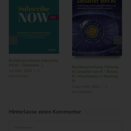
Buchbesprechung: Subscribe
NOW – Schneider, L.
Buchbesprechung: Führung
Juli 24th, 2026
|
0
im Zeitalter von KI – Butler,
Kommentare
R./ Nitschmann, J./ Becking,
M.
August 6th, 2026
|
0
Kommentare
Hinterlasse einen Kommentar
Kommentar