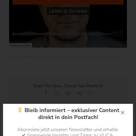
#PotenzialRadikal
·
#18 – Wie verändert man Kultur in Unternehmen? Dr. Georg Wolfgang, Gründer des Culturize
Share This Story, Choose Your Platform!
Facebook
X
LinkedIn
Vk
E-
Mail
Bleib informiert – exklusiver Content
direkt in dein Postfach!
Über den Autor:
Dr. Oliver Mack
Abonniere jetzt unseren Newsletter und erhalte:
✔ Spannende Insights und Tipps zu VUCA,