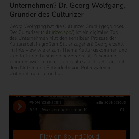
Unternehmen? Dr. Georg Wolfgang,
Gründer des Culturizer
Georg Wolfgang hat die Culturizer GmbH gegründet.
Der Culturizer (
culturizer.app/
) ist ein digitales Tool,
das Unternehmen hilft den sensiblen Prozess der
Kulturarbeit in großem Stil anzugehen! Georg erzählt
im Interview wie er zum Thema Kultur gekommen und
zum Kulturenthusiasten geworden ist. Zusammen
kommen wir darauf, dass das alles auch sehr viel mit
dem Nutzen und Entwickeln von Potenzialen in
Unternehmen zu tun hat.