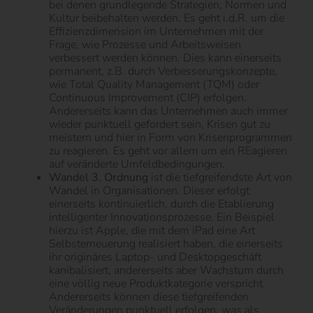
bei denen grundlegende Strategien, Normen und
Kultur beibehalten werden. Es geht i.d.R. um die
Effizienzdimension im Unternehmen mit der
Frage, wie Prozesse und Arbeitsweisen
verbessert werden können. Dies kann einerseits
permanent, z.B. durch Verbesserungskonzepte,
wie Total Quality Management (TQM) oder
Continuous Improvement (CIP) erfolgen.
Andererseits kann das Unternehmen auch immer
wieder punktuell gefordert sein, Krisen gut zu
meistern und hier in Form von Krisenprogrammen
zu reagieren. Es geht vor allem um ein REagieren
auf veränderte Umfeldbedingungen.
Wandel 3. Ordnung
ist die tiefgreifendste Art von
Wandel in Organisationen. Dieser erfolgt
einerseits kontinuierlich, durch die Etablierung
intelligenter Innovationsprozesse. Ein Beispiel
hierzu ist Apple, die mit dem iPad eine Art
Selbsterneuerung realisiert haben, die einerseits
ihr originäres Laptop- und Desktopgeschäft
kanibalisiert, andererseits aber Wachstum durch
eine völlig neue Produktkategorie verspricht.
Andererseits können diese tiefgreifenden
Veränderungen punktuell erfolgen, was als