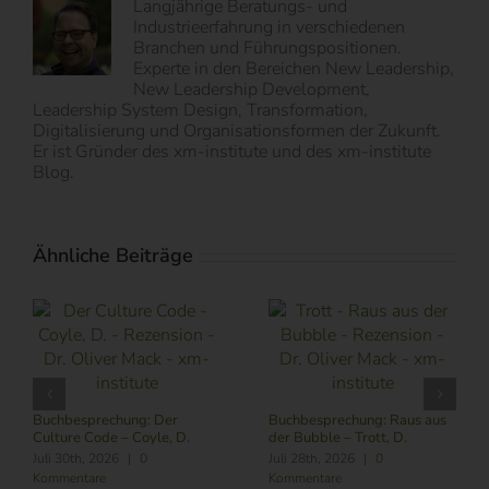
Langjährige Beratungs- und
Industrieerfahrung in verschiedenen
Branchen und Führungspositionen.
Experte in den Bereichen New Leadership,
New Leadership Development,
Leadership System Design, Transformation,
Digitalisierung und Organisationsformen der Zukunft.
Er ist Gründer des xm-institute und des xm-institute
Blog.
Ähnliche Beiträge
chung: Raus aus
Buchbesprechung: Subscribe
Buchbesprech
– Trott, D.
NOW – Schneider, L.
im Zeitalter vo
R./ Nitschmann
026
|
0
Juli 24th, 2026
|
0
M.
Kommentare