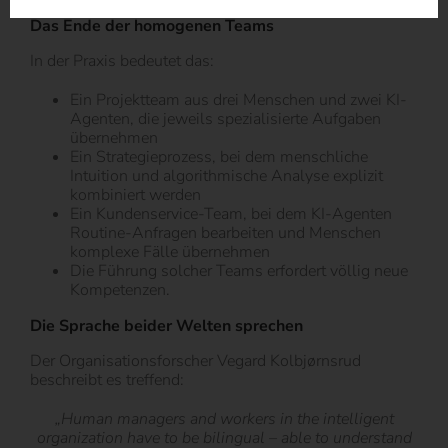
Das Ende der homogenen Teams
In der Praxis bedeutet das:
Ein Projektteam aus drei Menschen und zwei KI-
Agenten, die jeweils spezialisierte Aufgaben
übernehmen
Ein Strategieprozess, bei dem menschliche
Intuition und algorithmische Analyse explizit
kombiniert werden
Ein Kundenservice-Team, bei dem KI-Agenten
Routine-Anfragen bearbeiten und Menschen
komplexe Fälle übernehmen
Die Führung solcher Teams erfordert völlig neue
Kompetenzen.
Die Sprache beider Welten sprechen
Der Organisationsforscher Vegard Kolbjørnsrud
beschreibt es treffend:
„Human managers and workers in the intelligent
organization have to be bilingual – able to understand