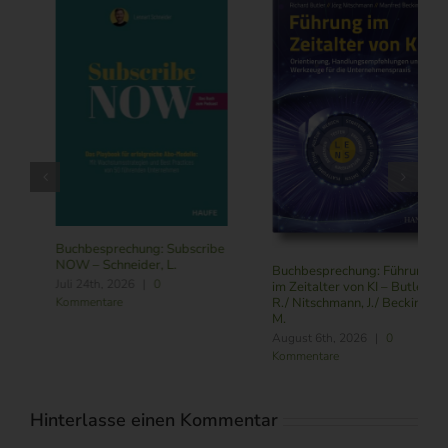
Buchbesprechung: Subscribe
NOW – Schneider, L.
Buchbesprechung: Führung
Juli 24th, 2026
|
0
im Zeitalter von KI – Butler,
Kommentare
R./ Nitschmann, J./ Becking,
M.
August 6th, 2026
|
0
Kommentare
Hinterlasse einen Kommentar