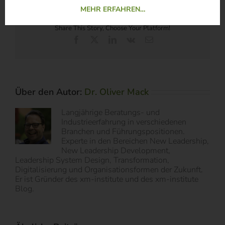
MEHR ERFAHREN…
Share This Story, Choose Your Platform!
Facebook
X
LinkedIn
Vk
E-
Mail
Über den Autor:
Dr. Oliver Mack
Langjährige Beratungs- und
Industrieerfahrung in verschiedenen
Branchen und Führungspositionen.
Experte in den Bereichen New Leadership,
New Leadership Development,
Leadership System Design, Transformation,
Digitalisierung und Organisationsformen der Zukunft.
Er ist Gründer des xm-institute und des xm-institute
Blog.