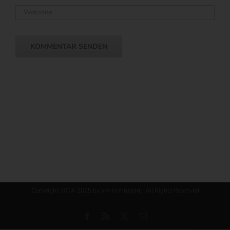
Copyright 2014-2025 by xm-institute(r) | All Rights Reserved
Facebook
Rss
X
E-
Mail