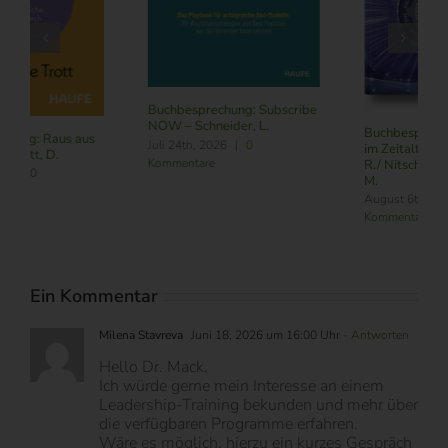
Buchbesprechung: Subscribe
NOW – Schneider, L.
Buchbesprechung: Führung
Juli 24th, 2026
|
0
im Zeitalter von KI – Butler,
Kommentare
R./ Nitschmann, J./ Becking,
M.
August 6th, 2026
|
0
Kommentare
Ein Kommentar
Milena Stavreva
Juni 18, 2026 um 16:00 Uhr
- Antworten
Hello Dr. Mack,
Ich würde gerne mein Interesse an einem
Leadership-Training bekunden und mehr über
die verfügbaren Programme erfahren.
Wäre es möglich, hierzu ein kurzes Gespräch