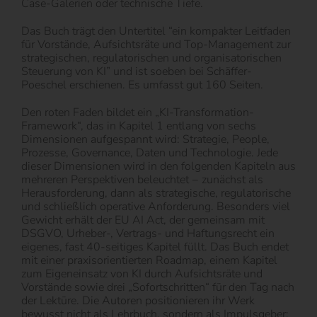
Case-Galerien oder technische Tiefe.
Das Buch trägt den Untertitel “ein kompakter Leitfaden
für Vorstände, Aufsichtsräte und Top-Management zur
strategischen, regulatorischen und organisatorischen
Steuerung von KI” und ist soeben bei Schäffer-
Poeschel erschienen. Es umfasst gut 160 Seiten.
Den roten Faden bildet ein „KI-Transformation-
Framework“, das in Kapitel 1 entlang von sechs
Dimensionen aufgespannt wird: Strategie, People,
Prozesse, Governance, Daten und Technologie. Jede
dieser Dimensionen wird in den folgenden Kapiteln aus
mehreren Perspektiven beleuchtet − zunächst als
Herausforderung, dann als strategische, regulatorische
und schließlich operative Anforderung. Besonders viel
Gewicht erhält der EU AI Act, der gemeinsam mit
DSGVO, Urheber-, Vertrags- und Haftungsrecht ein
eigenes, fast 40-seitiges Kapitel füllt. Das Buch endet
mit einer praxisorientierten Roadmap, einem Kapitel
zum Eigeneinsatz von KI durch Aufsichtsräte und
Vorstände sowie drei „Sofortschritten“ für den Tag nach
der Lektüre. Die Autoren positionieren ihr Werk
bewusst nicht als Lehrbuch, sondern als Impulsgeber: