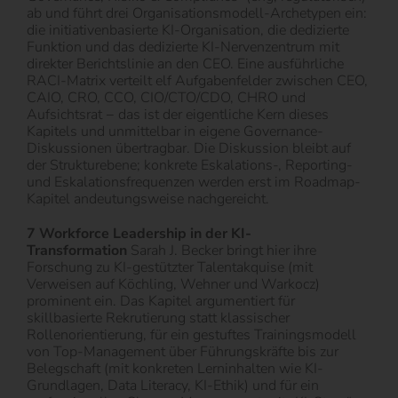
ab und führt drei Organisationsmodell-Archetypen ein:
die initiativenbasierte KI-Organisation, die dedizierte
Funktion und das dedizierte KI-Nervenzentrum mit
direkter Berichtslinie an den CEO. Eine ausführliche
RACI-Matrix verteilt elf Aufgabenfelder zwischen CEO,
CAIO, CRO, CCO, CIO/CTO/CDO, CHRO und
Aufsichtsrat − das ist der eigentliche Kern dieses
Kapitels und unmittelbar in eigene Governance-
Diskussionen übertragbar. Die Diskussion bleibt auf
der Strukturebene; konkrete Eskalations-, Reporting-
und Eskalationsfrequenzen werden erst im Roadmap-
Kapitel andeutungsweise nachgereicht.
7 Workforce Leadership in der KI-
Transformation
Sarah J. Becker bringt hier ihre
Forschung zu KI-gestützter Talentakquise (mit
Verweisen auf Köchling, Wehner und Warkocz)
prominent ein. Das Kapitel argumentiert für
skillbasierte Rekrutierung statt klassischer
Rollenorientierung, für ein gestuftes Trainingsmodell
von Top-Management über Führungskräfte bis zur
Belegschaft (mit konkreten Lerninhalten wie KI-
Grundlagen, Data Literacy, KI-Ethik) und für ein