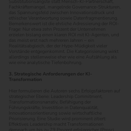
Substitutionsängste statt Mensch-KI-Partnerschaft,
Fachkräftemangel, mangelnde Governance-Strukturen,
das Spannungsfeld zwischen Innovationsdruck und
ethischer Verantwortung sowie Datenfragmentierung.
Bemerkenswert ist die ehrliche Adressierung der ROI-
Frage: Nur etwa zehn Prozent der Unternehmen
erzielen bislang einen klaren ROI mit KI-Agenten, und
das meist erst nach mehreren Jahren − ein
Realitätsabgleich, der der Hype-Müdigkeit vieler
Vorstände entgegenkommt. Die Kategorisierung wirkt
allerdings stellenweise eher wie eine Aufzählung als
wie eine analytische Tiefenbohrung.
3. Strategische Anforderungen der KI-
Transformation
Hier formulieren die Autoren sechs Erfolgsfaktoren auf
strategischer Ebene: Leadership Commitment,
Transformationsnarrativ, Befähigung der
Führungskräfte, Investition in Datenqualität,
Innovationsorientierung sowie wirtschaftliche
Priorisierung. Eine Studie wird prominent zitiert:
Effektives Leadership macht Transformationen
demnach um bis zu 79 Prozent erfolgreicher (Prosci