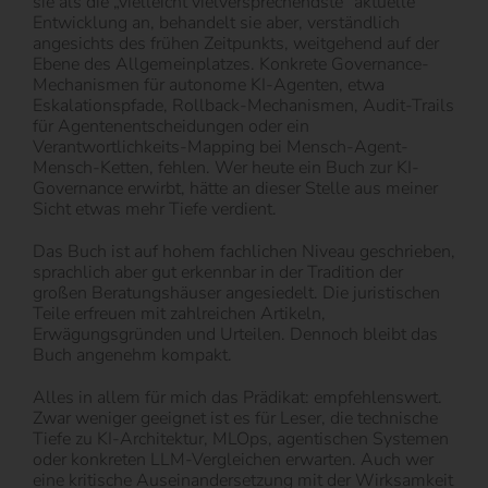
sie als die „vielleicht vielversprechendste“ aktuelle
Entwicklung an, behandelt sie aber, verständlich
angesichts des frühen Zeitpunkts, weitgehend auf der
Ebene des Allgemeinplatzes. Konkrete Governance-
Mechanismen für autonome KI-Agenten, etwa
Eskalationspfade, Rollback-Mechanismen, Audit-Trails
für Agentenentscheidungen oder ein
Verantwortlichkeits-Mapping bei Mensch-Agent-
Mensch-Ketten, fehlen. Wer heute ein Buch zur KI-
Governance erwirbt, hätte an dieser Stelle aus meiner
Sicht etwas mehr Tiefe verdient.
Das Buch ist auf hohem fachlichen Niveau geschrieben,
sprachlich aber gut erkennbar in der Tradition der
großen Beratungshäuser angesiedelt. Die juristischen
Teile erfreuen mit zahlreichen Artikeln,
Erwägungsgründen und Urteilen. Dennoch bleibt das
Buch angenehm kompakt.
Alles in allem für mich das Prädikat: empfehlenswert.
Zwar weniger geeignet ist es für Leser, die technische
Tiefe zu KI-Architektur, MLOps, agentischen Systemen
oder konkreten LLM-Vergleichen erwarten. Auch wer
eine kritische Auseinandersetzung mit der Wirksamkeit