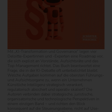
Mit „KI-Transformation und Governance“ legen vier
Deloitte-Expertinnen und -Experten eine Roadmap vor,
die sich explizit an Vorstände, Aufsichtsräte und das
Top-Management richtet. Das Buch beantwortet eine
Frage, die in der KI-Debatte oft unterbelichtet bleibt:
Welche Aufgaben kommen auf die obersten Führungs-
und Aufsichtsorgane zu, wenn ein Unternehmen
Künstliche Intelligenz strategisch verankert,
regulatorisch absichert und operativ skaliert? Die
Autoren verbinden dabei strategische, juristische,
organisatorische und technologische Perspektiven in
einem einzigen Band − und richten den Blick
konsequent auf die Steuerungsebene, nicht auf Use-