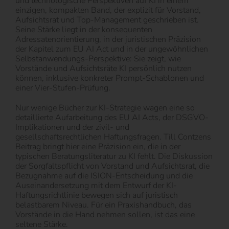
und technologische Perspektiven auf KI in einem
einzigen, kompakten Band, der explizit für Vorstand,
Aufsichtsrat und Top-Management geschrieben ist.
Seine Stärke liegt in der konsequenten
Adressatenorientierung, in der juristischen Präzision
der Kapitel zum EU AI Act und in der ungewöhnlichen
Selbstanwendungs-Perspektive: Sie zeigt, wie
Vorstände und Aufsichtsräte KI persönlich nutzen
können, inklusive konkreter Prompt-Schablonen und
einer Vier-Stufen-Prüfung.
Nur wenige Bücher zur KI-Strategie wagen eine so
detaillierte Aufarbeitung des EU AI Acts, der DSGVO-
Implikationen und der zivil- und
gesellschaftsrechtlichen Haftungsfragen. Till Contzens
Beitrag bringt hier eine Präzision ein, die in der
typischen Beratungsliteratur zu KI fehlt. Die Diskussion
der Sorgfaltspflicht von Vorstand und Aufsichtsrat, die
Bezugnahme auf die ISION-Entscheidung und die
Auseinandersetzung mit dem Entwurf der KI-
Haftungsrichtlinie bewegen sich auf juristisch
belastbarem Niveau. Für ein Praxishandbuch, das
Vorstände in die Hand nehmen sollen, ist das eine
seltene Stärke.