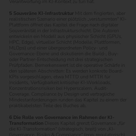
Verantwortung im KI-Kontext zu tun hat.
5 Souveräne KI-Infrastruktur
Mit dem fingierten, aber
realistischen Szenario einer plötzlich „verstummten“ KI-
Plattform öffnet das Kapitel die Frage nach digitaler
Souveränität in der Infrastrukturschicht. Die Autoren
entwickeln ein Modell aus physischer Schicht (GPUs,
HPC, Edge), virtueller Schicht (Modelle, Plattformen,
MLOps) und einer übergeordneten Policy- und
Governance-Ebene und diskutieren die Build-, Buy-
oder Partner-Entscheidung mit drei strategischen
Prüfpfaden. Bemerkenswert ist die operative Schärfe in
den späteren Abschnitten: Es werden konkrete Board-
KPIs vorgeschlagen, etwa MTTD und MTTR für
Incidents, Verfügbarkeit kritischer KI-Workloads,
Konzentrationsrisiken bei Hyperscalern, Audit-
Coverage. Compliance by Design und vertragliche
Mindestanforderungen runden das Kapitel zu einem der
praktikabelsten Teile des Buches ab.
6 Die Rolle von Governance im Rahmen der KI-
Transformation
Dieses Kapitel grenzt Governance „für
die KI-Transformation“ (strategisch, breit) von „KI-
Governance, Risiko & Compliance“ (eng, regulatorisch)