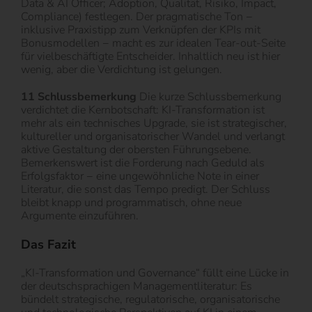
Data & AI Officer; Adoption, Qualität, Risiko, Impact,
Compliance) festlegen. Der pragmatische Ton −
inklusive Praxistipp zum Verknüpfen der KPIs mit
Bonusmodellen − macht es zur idealen Tear-out-Seite
für vielbeschäftigte Entscheider. Inhaltlich neu ist hier
wenig, aber die Verdichtung ist gelungen.
11 Schlussbemerkung
Die kurze Schlussbemerkung
verdichtet die Kernbotschaft: KI-Transformation ist
mehr als ein technisches Upgrade, sie ist strategischer,
kultureller und organisatorischer Wandel und verlangt
aktive Gestaltung der obersten Führungsebene.
Bemerkenswert ist die Forderung nach Geduld als
Erfolgsfaktor − eine ungewöhnliche Note in einer
Literatur, die sonst das Tempo predigt. Der Schluss
bleibt knapp und programmatisch, ohne neue
Argumente einzuführen.
Das Fazit
„KI-Transformation und Governance“ füllt eine Lücke in
der deutschsprachigen Managementliteratur: Es
bündelt strategische, regulatorische, organisatorische