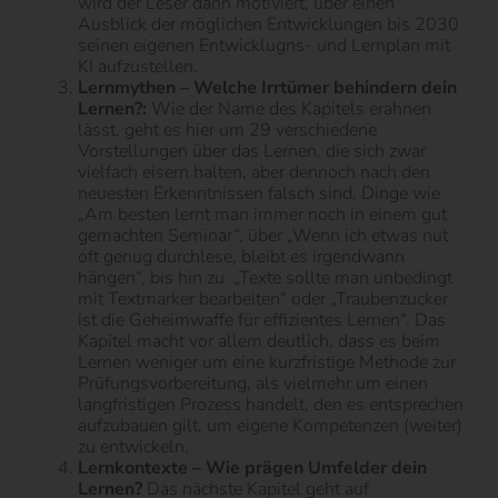
wird der Leser dann motiviert, über einen
Ausblick der möglichen Entwicklungen bis 2030
seinen eigenen Entwicklugns- und Lernplan mit
KI aufzustellen.
Lernmythen – Welche Irrtümer behindern dein
Lernen?:
Wie der Name des Kapitels erahnen
lässt, geht es hier um 29 verschiedene
Vorstellungen über das Lernen, die sich zwar
vielfach eisern halten, aber dennoch nach den
neuesten Erkenntnissen falsch sind. Dinge wie
„Am besten lernt man immer noch in einem gut
gemachten Seminar“, über „Wenn ich etwas nut
oft genug durchlese, bleibt es irgendwann
hängen“, bis hin zu
„Texte sollte man unbedingt
mit Textmarker bearbeiten“ oder „Traubenzucker
ist die Geheimwaffe für effizientes Lernen“. Das
Kapitel macht vor allem deutlich, dass es beim
Lernen weniger um eine kurzfristige Methode zur
Prüfungsvorbereitung, als vielmehr um einen
langfristigen Prozess handelt, den es entsprechen
aufzubauen gilt, um eigene Kompetenzen (weiter)
zu entwickeln.
Lernkontexte – Wie prägen Umfelder dein
Lernen?
Das nächste Kapitel geht auf