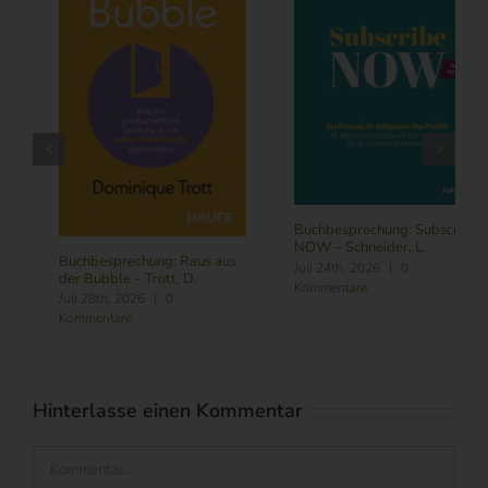
Buchbesprechung: Subscribe
NOW – Schneider, L.
Buchbesprechung: Führung
Juli 24th, 2026
|
0
im Zeitalter von KI – Butler,
Kommentare
R./ Nitschmann, J./ Becking,
M.
August 6th, 2026
|
0
Kommentare
Hinterlasse einen Kommentar
Kommentar