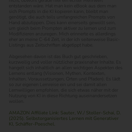
nicht, obwohl gerade hier ein echter Mehrwert
entstanden wäre. Hat man kein eBook aus dem man
sich Prompts in die KI kopieren kann, bleibt man
genötigt, die auch teils umfangreichen Prompts von
Hand abzutippen. Dies kann einerseits gewollt sein,
um gleich beim Prompten aktiver zu lernen und zum
Modifizieren anzuregen. Mich erinnerte es allerdings
eher an meine C-64 Zeit, in der ich seitenweise Basic-
Listings aus Zeitschriften abgetippt habe.
Abgesehen davon ist das Buch gut geschrieben,
kurzweilig und voller nützlicher praxisnaher Inhalte. Es
hangelt sich inhaltlich an allen wichtigen Aspekten des
Lernens entlang (Visionen, Mythen, Kontexten,
Inhalten, Voraussetzungen, Orten und Pfaden). Es lädt
so zur eigenen Lernreise ein und sei damit allen
Lernwilligen empfohlen, die sich etwas näher mit der
Nutzung von KI in diese Richtung auseinandersetzen
wollen.
AMAZON Affiliate Link: Sauter, W./ Stoller-Schai, D.
(2025). Selbstorganisiertes Lernen mit Generativer
KI, Schäffer-Poeschel.