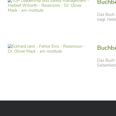
Buchbe
Das Buch 
liegt. Her
Buchbe
Das Buch 
Seltenheit