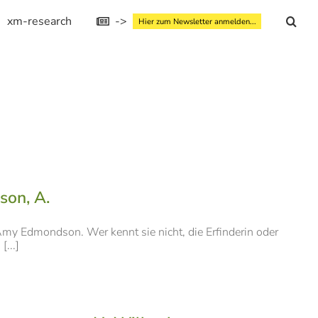
xm-research
->
Hier zum Newsletter anmelden...
son, A.
my Edmondson. Wer kennt sie nicht, die Erfinderin oder
...]