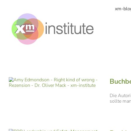
Zum
Inhalt
xm-blo
springen
Buchbe
Die Autor
sollte man