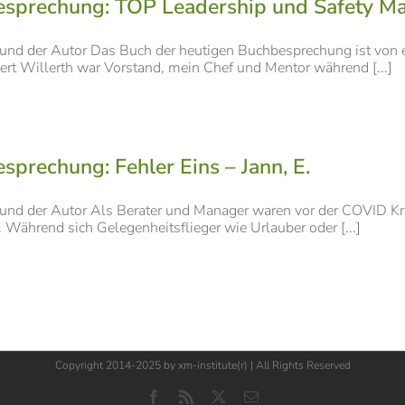
sprechung: TOP Leadership und Safety Ma
und der Autor Das Buch der heutigen Buchbesprechung ist von 
bert Willerth war Vorstand, mein Chef und Mentor während [...]
sprechung: Fehler Eins – Jann, E.
und der Autor Als Berater und Manager waren vor der COVID Kri
. Während sich Gelegenheitsflieger wie Urlauber oder [...]
Copyright 2014-2025 by xm-institute(r) | All Rights Reserved
Facebook
Rss
X
E-