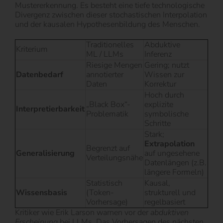
Mustererkennung. Es besteht eine tiefe technologische
Divergenz zwischen dieser stochastischen Interpolation
und der kausalen Hypothesenbildung des Menschen.
Traditionelles
Abduktive
Kriterium
ML / LLMs
Inferenz
Riesige Mengen
Gering; nutzt
Datenbedarf
annotierter
Wissen zur
Daten
Korrektur
Hoch durch
„Black Box“-
explizite
Interpretierbarkeit
Problematik
symbolische
Schritte
Stark;
Extrapolation
Begrenzt auf
Generalisierung
auf ungesehene
Verteilungsnähe
Datenlängen (z.B.
längere Formeln)
Statistisch
Kausal,
Wissensbasis
(Token-
strukturell und
Vorhersage)
regelbasiert
Kritiker wie Erik Larson warnen vor der
abduktiven
Erscheinung
bei LLMs. Das Vorhersagen des nächsten