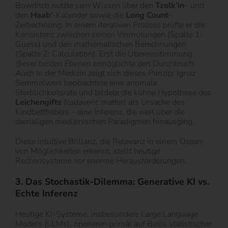
Bowditch nutzte sein Wissen über den
Tzolk’in
– und
den
Haab’
-Kalender sowie die
Long Count
-
Zeitrechnung. In einem iterativen Prozess prüfte er die
Konsistenz zwischen seinen Vermutungen (Spalte 1:
Guess) und den mathematischen Berechnungen
(Spalte 2: Calculation). Erst die Übereinstimmung
dieser beiden Ebenen ermöglichte den Durchbruch.
Auch in der Medizin zeigt sich dieses Prinzip: Ignaz
Semmelweis beobachtete eine anomale
Sterblichkeitsrate und bildete die kühne Hypothese des
Leichengifts
(cadaveric matter) als Ursache des
Kindbettfiebers – eine Inferenz, die weit über die
damaligen medizinischen Paradigmen hinausging.
Diese intuitive Brillanz, die Relevanz in einem Ozean
von Möglichkeiten erkennt, stellt heutige
Rechensysteme vor enorme Herausforderungen.
3. Das Stochastik-Dilemma: Generative KI vs.
Echte Inferenz
Heutige KI-Systeme, insbesondere Large Language
Models (LLMs), operieren primär auf Basis statistischer