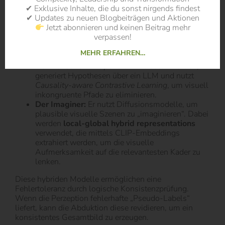
Inkonsistenzen korrigiert.
✔ Exklusive Inhalte, die du sonst nirgends findest
✔ Updates zu neuen Blogbeiträgen und Aktionen
Ein fortgeschrittener multimodaler Ansatz ist das
Jetzt abonnieren und keinen Beitrag mehr
AbductiveMLLM
, das die menschliche Interaktion
verpassen!
zwischen verbalem und bildlichem Denken nachahmt:
MEHR ERFAHREN…
Der Reasoner:
Er operiert im verbalen Bereich,
generiert Hypothesen über ein LLM und nutzt
Causality-aware Contrastive Learning
, um visuell
inkongruente Pfade zu eliminieren.
Der Imaginer:
Er nutzt Diffusionsmodelle, um
plausible visuelle Szenen zu „imaginieren“. Dabei
werden
local-global hybrid representations
verwendet, die mittels CLIP-Embeddings
extrahiert werden, um die visuelle
Aufmerksamkeit auf die relevantesten Kader zu
lenken.
Diese hybriden Modelle ermöglichen eine
Fehlertoleranz durch logische Konsistenzprüfung.
Wenn die Perzeption fehlerhafte „Pseudo-Labels“
liefert, kann die Abduktion diese revidieren, um ein
konsistentes Gesamtbild zu erzeugen.