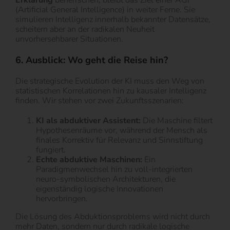
Erklärung
beherrschen, bleibt das Ziel einer AGI
(Artificial General Intelligence) in weiter Ferne. Sie
simulieren Intelligenz innerhalb bekannter Datensätze,
scheitern aber an der radikalen Neuheit
unvorhersehbarer Situationen.
6. Ausblick: Wo geht die Reise hin?
Die strategische Evolution der KI muss den Weg von
statistischen Korrelationen hin zu kausaler Intelligenz
finden. Wir stehen vor zwei Zukunftsszenarien:
KI als abduktiver Assistent:
Die Maschine filtert
Hypothesenräume vor, während der Mensch als
finales Korrektiv für Relevanz und Sinnstiftung
fungiert.
Echte abduktive Maschinen:
Ein
Paradigmenwechsel hin zu voll-integrierten
neuro-symbolischen Architekturen, die
eigenständig logische Innovationen
hervorbringen.
Die Lösung des Abduktionsproblems wird nicht durch
mehr Daten, sondern nur durch radikale logische