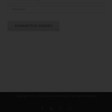
Copyright 2014-2025 by xm-institute(r) | All Rights Reserved
Facebook
Rss
X
E-