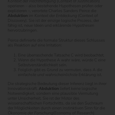
Kontext der Rechtfertigung
(Context of Justification)
operieren – also bestehende Hypothesen prüfen oder
explizieren –, verortete Charles Sanders Peirce die
Abduktion
im
Kontext der Entdeckung
(Context of
Discovery). Sie ist der einzige logische Prozess, der
fähig ist, neue Ideen und erklärende Hypothesen
hervorzubringen.
Peirce definierte die formale Struktur dieses Schlusses
als Reaktion auf eine Irritation:
Eine überraschende Tatsache C wird beobachtet.
Wenn die Hypothese A wahr wäre, würde C eine
Selbstverständlichkeit sein.
Folglich gibt es Grund zu vermuten, dass A die
einfachste und wahrscheinlichste
Erklärung ist.
Die strategische Bedeutung dieser Inferenz liegt in ihrer
Innovationskraft.
Abduktion
liefert keine logische
Notwendigkeit, sondern eine plausible Vermutung
unter Unsicherheit. Sie ist der Motor des
wissenschaftlichen Fortschritts, da sie den Suchraum
der Möglichkeiten durch einen instinktiven Sinn für die
Ökonomie der Forschung
(Economy of Research)