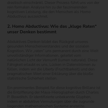
drastisch einschränkt. Dieser Prozess führt uns von der
rein formalen Analyse hin zu der faszinierenden
kognitiven Leistung, die den Menschen als
Homo
Abductivus
auszeichnet.
2. Homo Abductivus: Wie das „kluge Raten“
unser Denken bestimmt
Abduktives Denken bildet das Rückgrat unseres
gesunden Menschenverstandes und der sozialen
Kognition. Wir „raten“ uns permanent durch eine Welt
unvollständiger Informationen, geleitet vom
natürlichen Licht der Vernunft
(
lumen naturale
). Diese
Fähigkeit erlaubt es uns, Lücken in Datenströmen zu
füllen, indem wir die
Uberty
(Fruchtbarkeit) und den
pragmatischen Wert einer Erklärung über die bloße
statistische Sicherheit stellen.
Ein prominentes Beispiel für diese kognitive Brillanz ist
die Entzifferung der Maya-Hieroglyphen durch Charles
P. Bowditch. Er identifizierte unbekannte Glyphen,
indem er abduktive Vermutungen über die zugrunde
liegenden mathematischen Systeme anstellte.