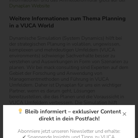
Informationen und das Anmeldeformular gibts auf der
Dynaplan Website
Weitere Informationen zum Thema Planning
in a VUCA World
Dynamische Simulation (System Dynamics) hilft bei
der strategischen Planung in volatilen, ungewissen,
komplexen und mehrdeutigen Umfeldern (VUCA
environments) schwierige Sachverhalte besser zu
verstehen und Auswirkungen in Form von Szenarien zu
planen. Wir bei mack:consulting sind Experten auf dem
Gebiet der Forschung und Anwendung von
Managementmethoden und Führung in VUCA
Umfeldern. Daher ist Dynaplan für uns ein wichtiger
Partner, wenn es darum geht, Lösungen
bereitzustellen, die das Planen und die Voraussicht in
VUCA Umfeldern verbessern. Die Simulation hilft
hierbei nicht nur, im Controlling valide quantitative
Bleib informiert – exklusiver Content
Planungswerte zu erhalten, sondern hilft, anders als
direkt in dein Postfach!
andere Verfahren auch, ein besseres Systemverständnis
zu erlangen, um im Team besser über Sachverhalte und
Abonniere jetzt unseren Newsletter und erhalte:
Optionen diskutieren zu können.
✔ Spannende Insights und Tipps zu VUCA,