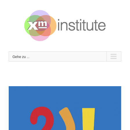
Zum
Inhalt
springen
Gehe zu ...