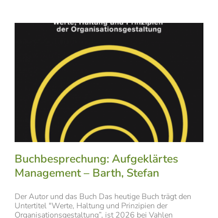
Buchbesprechung: Aufgeklärtes
Management – Barth, Stefan
Der Autor und das Buch Das heutige Buch trägt den
Untertitel "Werte, Haltung und Prinzipien der
Organisationsgestaltung”, ist 2026 bei Vahlen