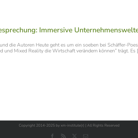
sprechung: Immersive Unternehmenswelten –
nd die Autoren Heute geht es um ein soeben bei Schäffer-Poesc
und Mixed Reality die Wirtschaft verändern können” trägt. Es [.
Copyright 2014-2025 by xm-institute(r) | All Rights Reserved
Facebook
Rss
X
E-