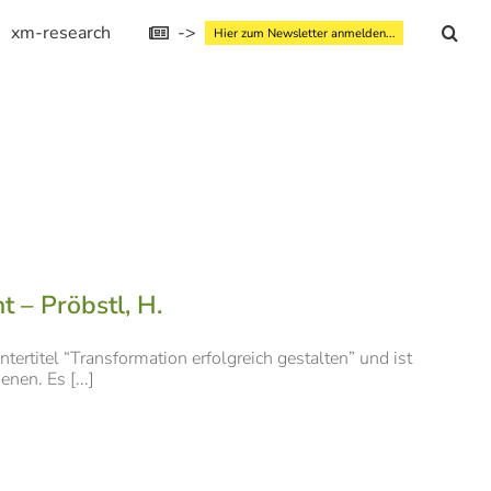
xm-research
->
Hier zum Newsletter anmelden...
– Pröbstl, H.
titel “Transformation erfolgreich gestalten” und ist
nen. Es [...]