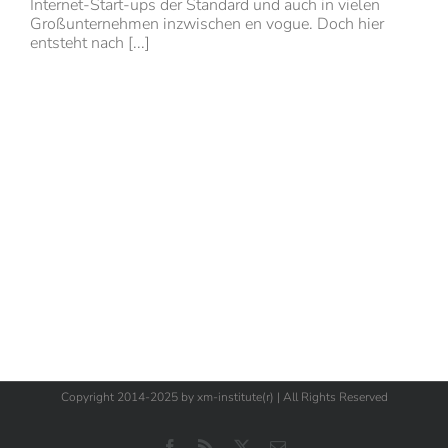
Internet-Start-ups der Standard und auch in vielen
Großunternehmen inzwischen en vogue. Doch hier
entsteht nach [...]
Copyright 2014-2025 by xm-institute(r) | All Rights Reserved
Facebook
Rss
X
E-