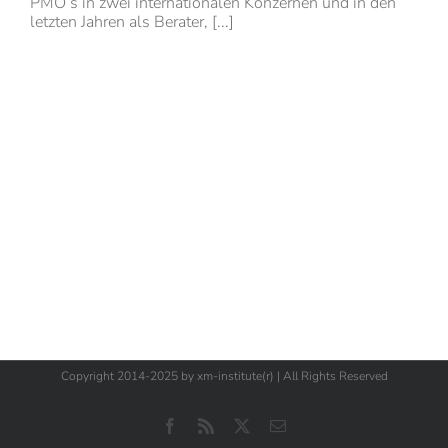
PMO’s in zwei internationalen Konzernen und in den
letzten Jahren als Berater, [...]
Copyright 2014-2025 by xm-institute(r) | All Rights Reserved
Facebook
Rss
X
E-
Mail