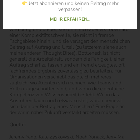
Jetzt abonnieren und keinen Beitrag mehr
verpassen!
Implikation
MEHR ERFAHREN…
Die drei Befunde greifen ineinander. Die Ausführung
wird billig und breiter, sie lohnt sich aber erst oberhalb
einer Komplexitätsschwelle, sie reicht in fremde
Fachgebiete hinein, und sie verlagert den menschlichen
Beitrag auf Auftrag und Urteil (zu letzerem siehe auch
meine anderen Thought Bites). Bottleneck ist nicht
generell die Arbeitskraft, sondern die Fähigkeit, einen
Auftrag scharf zu fassen und ein fremd erzeugtes, oft
fachfremdes Ergebnis zuverlässig zu beurteilen. Für
Organisationen verschiebt das gleich mehreres
zugleich: wo Agenten sich rechnen, wie Teams und
Rollen zugeschnitten sind, und worin die eigentliche
Kompetenz von Wissensarbeit besteht. Wenn das
Ausführen kaum noch etwas kostet, woran bemisst
sich dann der Beitrag eines Menschen? Eine Frage an
der wir in naher Zukunft verstärkt arbeiten müssen.
Quelle:
Jeremy Yang, Kate Zyskowski, Noah Yonack, Jerry Ma,