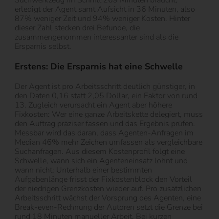
Suchwerkzeug im Schnitt 269 Minuten braucht,
erledigt der Agent samt Aufsicht in 36 Minuten, also
87% weniger Zeit und 94% weniger Kosten. Hinter
dieser Zahl stecken drei Befunde, die
zusammengenommen interessanter sind als die
Ersparnis selbst.
Erstens: Die Ersparnis hat eine Schwelle
Der Agent ist pro Arbeitsschritt deutlich günstiger, in
den Daten 0,16 statt 2,05 Dollar, ein Faktor von rund
13. Zugleich verursacht ein Agent aber höhere
Fixkosten: Wer eine ganze Arbeitskette delegiert, muss
den Auftrag präziser fassen und das Ergebnis prüfen.
Messbar wird das daran, dass Agenten-Anfragen im
Median 46% mehr Zeichen umfassen als vergleichbare
Suchanfragen. Aus diesem Kostenprofil folgt eine
Schwelle, wann sich ein Agenteneinsatz lohnt und
wann nicht: Unterhalb einer bestimmten
Aufgabenlänge frisst der Fixkostenblock den Vorteil
der niedrigen Grenzkosten wieder auf. Pro zusätzlichen
Arbeitsschritt wächst der Vorsprung des Agenten, eine
Break-even-Rechnung der Autoren setzt die Grenze bei
rund 18 Minuten manueller Arbeit. Bei kurzen