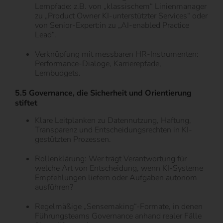
Lernpfade: z.B. von „klassischem“ Linienmanager
zu „Product Owner KI-unterstützter Services“ oder
von Senior-Expert:in zu „AI-enabled Practice
Lead“.
Verknüpfung mit messbaren HR-Instrumenten:
Performance-Dialoge, Karrierepfade,
Lernbudgets.
5.5 Governance, die Sicherheit und Orientierung
stiftet
Klare Leitplanken zu Datennutzung, Haftung,
Transparenz und Entscheidungsrechten in KI-
gestützten Prozessen.
Rollenklärung: Wer trägt Verantwortung für
welche Art von Entscheidung, wenn KI-Systeme
Empfehlungen liefern oder Aufgaben autonom
ausführen?
Regelmäßige „Sensemaking“-Formate, in denen
Führungsteams Governance anhand realer Fälle