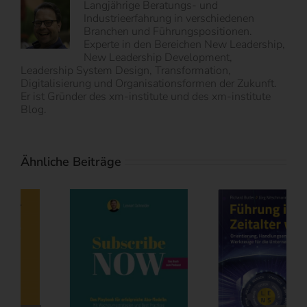
Langjährige Beratungs- und
Industrieerfahrung in verschiedenen
Branchen und Führungspositionen.
Experte in den Bereichen New Leadership,
New Leadership Development,
Leadership System Design, Transformation,
Digitalisierung und Organisationsformen der Zukunft.
Er ist Gründer des xm-institute und des xm-institute
Blog.
Ähnliche Beiträge