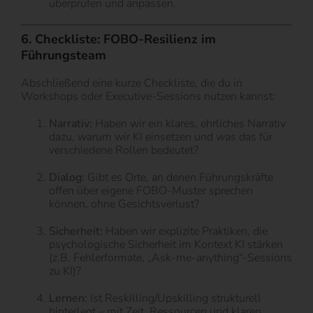
überprüfen und anpassen.
6. Checkliste: FOBO-Resilienz im
Führungsteam
Abschließend eine kurze Checkliste, die du in
Workshops oder Executive-Sessions nutzen kannst:
Narrativ:
Haben wir ein klares, ehrliches Narrativ
dazu,
warum
wir KI einsetzen und
was
das für
verschiedene Rollen bedeutet?
Dialog:
Gibt es Orte, an denen Führungskräfte
offen über eigene FOBO-Muster sprechen
können, ohne Gesichtsverlust?
Sicherheit:
Haben wir explizite Praktiken, die
psychologische Sicherheit im Kontext KI stärken
(z.B. Fehlerformate, „Ask-me-anything“-Sessions
zu KI)?
Lernen:
Ist Reskilling/Upskilling strukturell
hinterlegt – mit Zeit, Ressourcen und klaren