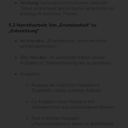
Wirkung:
Normalisiert Emotionen, reduziert
Tabus und erzeugt gemeinsame Sprache für ein
bislang oft stummes Thema.
5.2 Narrativarbeit: Von „Ersetzbarkeit“ zu
„Entwicklung“
Ist-Narrativ:
„KI ersetzt uns, wenn wir nicht
perfekt performen.“
Ziel-Narrativ:
„KI verschiebt Arbeit; unsere
Aufgabe ist, Wertschöpfung neu zu gestalten.“
Vorgehen:
Analyse der impliziten Narrative in
Townhalls, Mails, Intranet-Artikeln.
Co-Kreation neuer Narrative mit
Vertreter:innen aus verschiedenen Ebenen.
Test in kleinen Gruppen
(„Resonanzräume“), bevor es großflächig