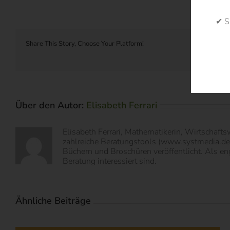
✔ S
Share This Story, Choose Your Platform!
Über den Autor:
Elisabeth Ferrari
Elisabeth Ferrari, Mathematikerin, Wirtschaft
zahlreiche Beratungstools (www.systmedia.de) 
Büchern und Broschüren veröffentlicht. Als eng
Beratung interessiert sind.
Ähnliche Beiträge