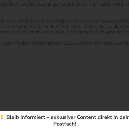
 dass der Fluss des Lebendigen unterbrochen oder gestört wird.
. Geld scheint der einzige Wert zu sein, von dem selbstverständl
 dass man erwartet, dass andere Menschen arbeiten und so den W
t, dass es in 20 Jahren, wenn man in Rente geht, noch genauso vie
n, dass mit dem Werterhalt des Geldes untrennbar verbunden ist,
Bleib informiert – exklusiver Content direkt in dei
Postfach!