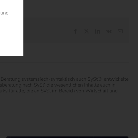
 und
Facebook
X
LinkedIn
Vk
E-
Mail
er Beratung systemsiech-syntaktisch auch SySt®, entwickelte
beratung nach SySt‘ die wesentlichen Inhalte auch in
rks für alle, die an SySt im Bereich von Wirtschaft und