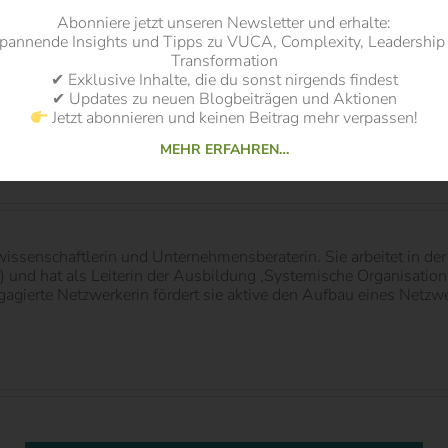
Abonniere jetzt unseren Newsletter und erhalte:
pannende Insights und Tipps zu VUCA, Complexity, Leadership
Transformation
✔ Exklusive Inhalte, die du sonst nirgends findest
✔ Updates zu neuen Blogbeiträgen und Aktionen
Jetzt abonnieren und keinen Beitrag mehr verpassen!
MEHR ERFAHREN…
swissenschaftlerin und Unternehmensberaterin. Sie arbeitet in d
und hat als Leiterin der Ausbildung ‚Systemische Organisations
agierte Netzwerkerin fördert sie aktive den Aufbau eines Netzwe