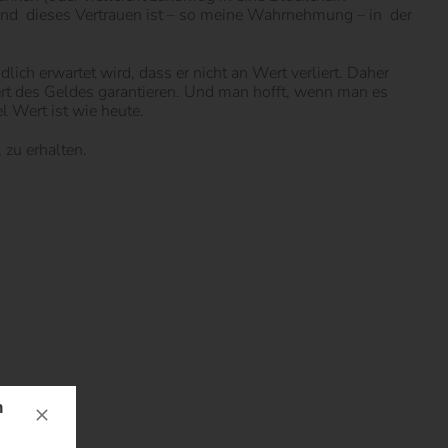
 Und dieses Vertrauen ist – so meine Wahrnehmung – in der
ich erwartet wird, dass er nicht an Wert verliert. Daher
ert des Geldes garantieren. Und man hofft, wenn man es
l Wert ist wie heute.
 zu erhalten.
n