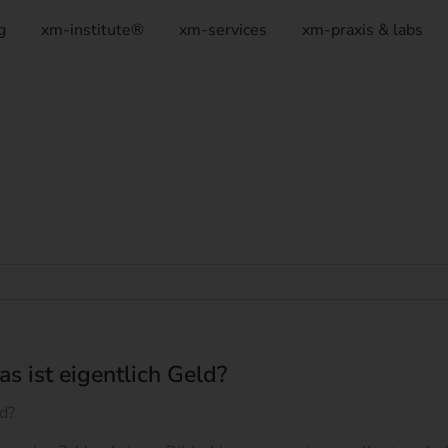
g
xm-institute®
xm-services
xm-praxis & labs
 ist eigentlich Geld?
ld?