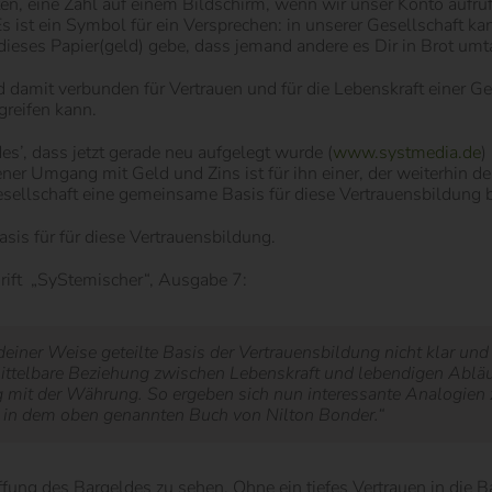
ten, eine Zahl auf einem Bildschirm, wenn wir unser Konto aufru
s ist ein Symbol für ein Versprechen: in unserer Gesellschaft k
dieses Papier(geld) gebe, dass jemand andere es Dir in Brot umt
 damit verbunden für Vertrauen und für die Lebenskraft einer Ges
reifen kann.
s’, dass jetzt gerade neu aufgelegt wurde (
www.systmedia.de
)
ner Umgang mit Geld und Zins ist für ihn einer, der weiterhin d
esellschaft eine gemeinsame Basis für diese Vertrauensbildung b
asis für für diese Vertrauensbildung.
hrift „SyStemischer“, Ausgabe 7:
ndeiner Weise geteilte Basis der Vertrauensbildung nicht klar un
mittelbare Beziehung zwischen Lebenskraft und lebendigen Abläuf
mit der Währung. So ergeben sich nun interessante Analogien
h in dem oben genannten Buch von Nilton Bonder.
“
ung des Bargeldes zu sehen. Ohne ein tiefes Vertrauen in die Ba