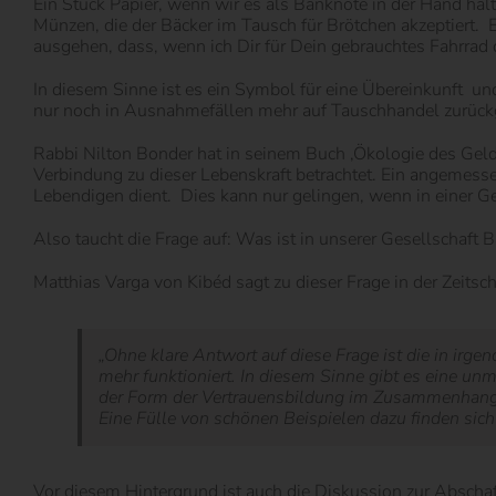
Ein Stück Papier, wenn wir es als Banknote in der Hand hal
Münzen, die der Bäcker im Tausch für Brötchen akzeptiert. E
ausgehen, dass, wenn ich Dir für Dein gebrauchtes Fahrrad 
In diesem Sinne ist es ein Symbol für eine Übereinkunft und
nur noch in Ausnahmefällen mehr auf Tauschhandel zurückg
Rabbi Nilton Bonder hat in seinem Buch ‚Ökologie des Gelde
Verbindung zu dieser Lebenskraft betrachtet. Ein angemesse
Lebendigen dient. Dies kann nur gelingen, wenn in einer G
Also taucht die Frage auf: Was ist in unserer Gesellschaft B
Matthias Varga von Kibéd sagt zu dieser Frage in der Zeitsc
„
Ohne klare Antwort auf diese Frage ist die in irge
mehr funktioniert. In diesem Sinne gibt es eine un
der Form der Vertrauensbildung im Zusammenhang 
Eine Fülle von schönen Beispielen dazu finden sic
Vor diesem Hintergrund ist auch die Diskussion zur Abschaff