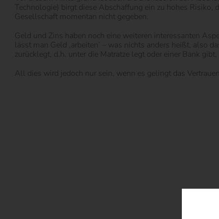
Technologie) birgt diese Abschaffung ein zu hohes Risiko,
Gesellschaft momentan nicht gegeben.
Geld und Zins haben noch eine weiteren interessanten Aspekt
lässt man Geld ‚arbeiten’ – was nichts anders heißt, also
zurücklegt, d.h. unter die Matratze legt oder einer Bank gib
All dies wird jedoch nur sein, wenn es gelingt das Vertraue