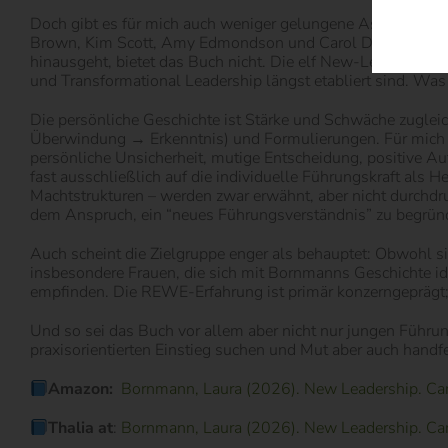
Doch gibt es für mich auch weniger gelungene Aspekte: Trot
Brown, Kim Scott, Amy Edmondson und Carol Dweck – alles 
hinausgeht, bietet das Buch nicht. Die elf New-Leadership-
und Transformational Leadership längst etabliert sind. Was
Die persönliche Geschichte ist Stärke und Schwäche zugleich
Überwindung → Erkenntnis) und Formulierungen. Für mich en
persönliche Unsicherheit, mutige Entscheidung, positive A
fast ausschließlich auf die individuelle Führungskraft al
Machtstrukturen – werden zwar erwähnt, aber nicht durchdru
dem Anspruch, ein “neues Führungsverständnis” zu begründe
Auch scheint die Zielgruppe enger als behauptet: Obwohl sic
insbesondere Frauen, die sich mit Bornmanns Geschichte ide
empfinden. Die REWE-Erfahrung ist primär konzerngeprägt;
Und so sei das Buch vor allem aber nicht nur jungen Führu
praxisorientierten Einstieg suchen und Mut aber auch hand
Amazon:
Bornmann, Laura (2026). New Leadership. Campu
Thalia at
:
Bornmann, Laura (2026). New Leadership. Campu