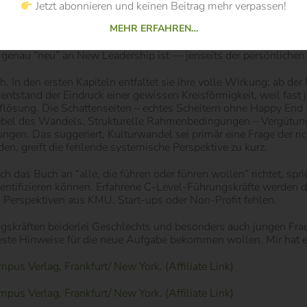
Jetzt abonnieren und keinen Beitrag mehr verpassen!
z zahlreicher Studienverweise bleibt die wissenschaftliche Aus
MEHR ERFAHREN…
Standardreferenzen des Genres. Eine eigenständige theoretisch
Prinzipien sind im Kern eine Zusammenstellung von Ideen, die u
 genau “neu” an New Leadership ist — jenseits der persönlichen
. In den ersten Kapiteln entfaltet sie ihre volle Wirkung; ab d
tstand der Eindruck einer gewissen Kreisförmigkeit, weil fast j
uflösung. Die Schattenseiten – echtes Scheitern ohne Happy En
s Hebel des Wandels. Strukturelle Rahmenbedingungen – Vergütu
ngen. Das suggeriert, Kulturwandel sei primär eine Frage der ric
n, greift die fehlende systemische Perspektive zu kurz.
h das Buch an “alle, die führen oder führen wollen” richtet, spr
ntifizieren können. Erfahrene C-Level-Führungskräfte werden de
 Perspektiven aus KMU, Start-ups oder Non-Profit fehlen.
ngskräften beiderlei Geschlechts und besonders auch jungen Fr
feste Hinweise für die neue Aufgabe bekommen wollen. Mir hat es
s Verlag, Frankfurt/ New York. (Affiliate Link)
s Verlag, Frankfurt/ New York. (Affiliate Link)