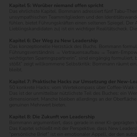
Kapitel 5: Worüber niemand offen spricht
Das ehrlichste Kapitel. Bornmann adressiert fünf Tabu-The
unsympathischen Teammitgliedern und den Identitätswandel
fühlen, bietet Führungskräften einen seltenen Spiegel. De
Lieblingskandidaten zu) ist ein wichtiger Realitätscheck. Di
Kapitel 6: Der Weg zu New Leadership
Das konzeptionelle Herzstück des Buchs. Bornmann formuli
Führungsverständnis → Vertrauensaufbau → Team-Empowerment
wichtigsten Sparringspartnerin”, sind eingängig formuliert,
stößt” zeigt willkommene Selbstkritik: Bornmann räumt ein,
bleibt.
Kapitel 7: Praktische Hacks zur Umsetzung der New-Lea
50 konkrete Hacks: vom Wertekompass über Coffee-Walk-Rout
Das ist der unmittelbar nützlichste Teil des Buches: ein W
dimensioniert. Manche bleiben allerdings an der Oberfläch
genuinen Mehrwert bieten.
Kapitel 8: Die Zukunft von Leadership
Bornmann argumentiert, dass gerade in einer KI-geprägten W
Das Kapitel schließt mit der Perspektive, dass New Leadersh
“persönliche Brief” ist ein emotionaler Appell, der den aut