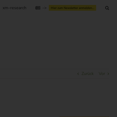
xm-research
->
Hier zum Newsletter anmelden...
Zurück
Vor