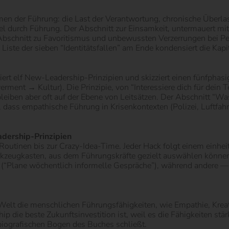
men der Führung: die Last der Verantwortung, chronische Überl
 durch Führung. Der Abschnitt zur Einsamkeit, untermauert mit
r Abschnitt zu Favoritismus und unbewussten Verzerrungen bei 
e Liste der sieben “Identitätsfallen” am Ende kondensiert die Kap
ert elf New-Leadership-Prinzipien und skizziert einen fünfpha
 → Kultur). Die Prinzipie, von “Interessiere dich für dein Te
 bleiben aber oft auf der Ebene von Leitsätzen. Der Abschnitt “
 dass empathische Führung in Krisenkontexten (Polizei, Luftfahr
dership-Prinzipien
inen bis zur Crazy-Idea-Time. Jeder Hack folgt einem einheitli
erkzeugkasten, aus dem Führungskräfte gezielt auswählen können
e (“Plane wöchentlich informelle Gespräche”), während andere 
elt die menschlichen Führungsfähigkeiten, wie Empathie, Kreativ
ip die beste Zukunftsinvestition ist, weil es die Fähigkeiten stä
obiografischen Bogen des Buches schließt.