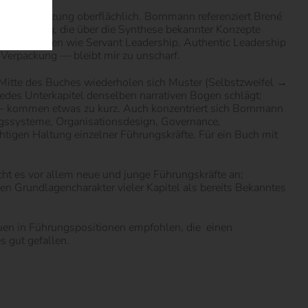
einandersetzung oberflächlich. Bornmann referenziert Brené
e Leistung, die über die Synthese bekannter Konzepte
nter Begriffen wie Servant Leadership, Authentic Leadership
 Verpackung — bleibt mir zu unscharf.
er Mitte des Buches wiederholen sich Muster (Selbstzweifel →
edes Unterkapitel denselben narrativen Bogen schlägt:
d – kommen etwas zu kurz. Auch konzentriert sich Bornmann
ngssysteme, Organisationsdesign, Governance,
htigen Haltung einzelner Führungskräfte. Für ein Buch mit
icht es vor allem neue und junge Führungskräfte an;
n Grundlagencharakter vieler Kapitel als bereits Bekanntes
auen in Führungspositionen empfohlen, die
einen
 gut gefallen.