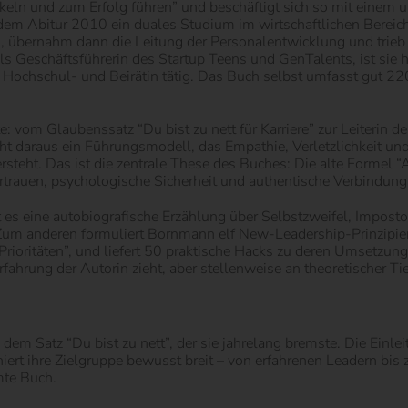
ckeln und zum Erfolg führen” und beschäftigt sich so mit einem 
em Abitur 2010 ein duales Studium im wirtschaftlichen Bereich u
, übernahm dann die Leitung der Personalentwicklung und trie
s Geschäftsführerin des Startup Teens und GenTalents, ist sie h
Hochschul- und Beirätin tätig. Das Buch selbst umfasst gut 22
 vom Glaubenssatz “Du bist zu nett für Karriere” zur Leiterin d
t daraus ein Führungsmodell, das Empathie, Verletzlichkeit un
rsteht. Das ist die zentrale These des Buches: Die alte Formel 
Vertrauen, psychologische Sicherheit und authentische Verbindung
 es eine autobiografische Erzählung über Selbstzweifel, Impos
Zum anderen formuliert Bornmann elf New-Leadership-Prinzipien,
Prioritäten”, und liefert 50 praktische Hacks zu deren Umsetzung
rfahrung der Autorin zieht, aber stellenweise an theoretischer Ti
dem Satz “Du bist zu nett”, der sie jahrelang bremste. Die Einle
niert ihre Zielgruppe bewusst breit – von erfahrenen Leadern bis
amte Buch.