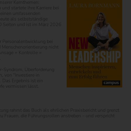
unserer Kernthemen:
nd startete ihre Karriere bei
b einen umfassenden
eute als selbstständige
0 Seiten und ist im März 2026
er Personalentwicklung bei
d Menschenorientierung nicht
“Ansage + Kontrolle =
.
tor-Syndrom, Überforderung
 von “Investiere in
. Das Ergebnis ist ein
efe vermissen lässt.
itung rahmt das Buch als ehrlichen Praxisbericht und grenzt
 zu Frauen, die Führungsrollen anstreben – und verspricht