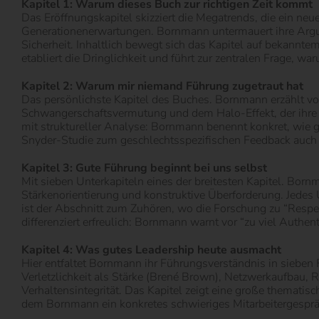
Kapitel 1: Warum dieses Buch zur richtigen Zeit kommt
Das Eröffnungskapitel skizziert die Megatrends, die ein n
Generationenerwartungen. Bornmann untermauert ihre Argum
Sicherheit. Inhaltlich bewegt sich das Kapitel auf bekannte
etabliert die Dringlichkeit und führt zur zentralen Frage, w
Kapitel 2: Warum mir niemand Führung zugetraut hat
Das persönlichste Kapitel des Buches. Bornmann erzählt von
Schwangerschaftsvermutung und dem Halo-Effekt, der ihre e
mit struktureller Analyse: Bornmann benennt konkret, wie g
Snyder-Studie zum geschlechtsspezifischen Feedback auch 
Kapitel 3: Gute Führung beginnt bei uns selbst
Mit sieben Unterkapiteln eines der breitesten Kapitel. Born
Stärkenorientierung und konstruktive Überforderung. Jedes
ist der Abschnitt zum Zuhören, wo die Forschung zu “Resp
differenziert erfreulich: Bornmann warnt vor “zu viel Authenti
Kapitel 4: Was gutes Leadership heute ausmacht
Hier entfaltet Bornmann ihr Führungsverständnis in sieben 
Verletzlichkeit als Stärke (Brené Brown), Netzwerkaufbau,
Verhaltensintegrität. Das Kapitel zeigt eine große thematis
dem Bornmann ein konkretes schwieriges Mitarbeitergespräch