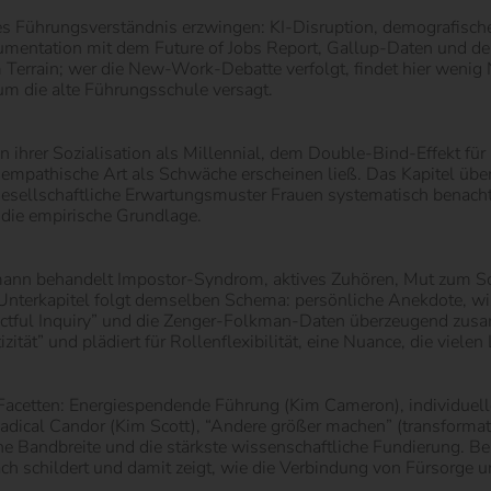
eues Führungsverständnis erzwingen: KI-Disruption, demografisc
entation mit dem Future of Jobs Report, Gallup-Daten und der
m Terrain; wer die New-Work-Debatte verfolgt, findet hier wenig 
arum die alte Führungsschule versagt.
 ihrer Sozialisation als Millennial, dem Double-Bind-Effekt für
mpathische Art als Schwäche erscheinen ließ. Das Kapitel überz
esellschaftliche Erwartungsmuster Frauen systematisch benachte
die empirische Grundlage.
mann behandelt Impostor-Syndrom, aktives Zuhören, Mut zum Schei
 Unterkapitel folgt demselben Schema: persönliche Anekdote, w
ectful Inquiry” und die Zenger-Folkman-Daten überzeugend zusa
zität” und plädiert für Rollenflexibilität, eine Nuance, die viele
Facetten: Energiespendende Führung (Kim Cameron), individuelle
 Radical Candor (Kim Scott), “Andere größer machen” (transforma
che Bandbreite und die stärkste wissenschaftliche Fundierung. B
 schildert und damit zeigt, wie die Verbindung von Fürsorge und