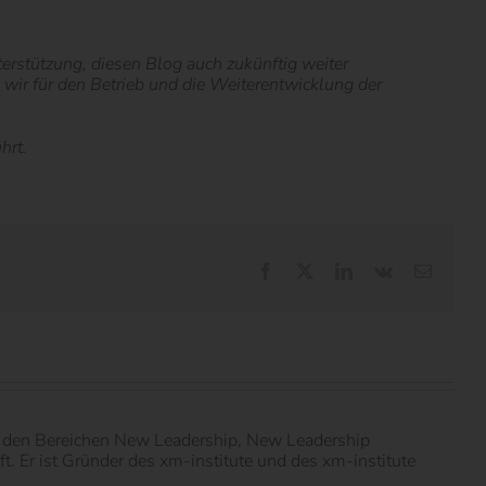
nterstützung, diesen Blog auch zukünftig weiter
ie wir für den Betrieb und die Weiterentwicklung der
hrt.
Facebook
X
LinkedIn
Vk
E-
Mail
in den Bereichen New Leadership, New Leadership
 Er ist Gründer des xm-institute und des xm-institute