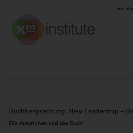
Zum
Inhalt
xm-blo
springen
Buchbesprechung: New Leadership – Bo
Die AutorInnen und das Buch