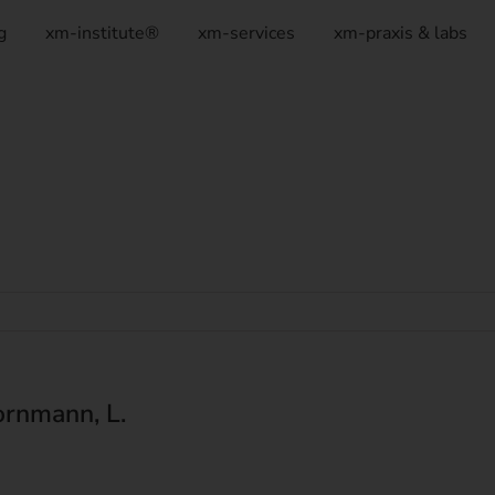
g
xm-institute®
xm-services
xm-praxis & labs
rnmann, L.