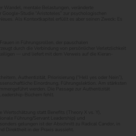
her Wandel, mentale Belastungen, veränderte
 Google-Studie “Aristoteles” zur psychologischen
Neues. Als Kontextkapitel erfüllt es aber seinen Zweck: Es
 Frauen in Führungsrollen, der pauschalen
eugt durch die Verbindung von persönlicher Verletzlichkeit
iligen — und liefert mit dem Verweis auf die Kieran-
tern, Authentizität, Priorisierung (“Hell yes oder Nein”),
issenschaftliche Einordnung, Führungslektion. Am stärksten
mmengeführt werden. Die Passage zur Authentizität
n Leadership-Büchern fehlt.
 Wertschätzung statt Benefits (Theory X vs. Y),
tionale Führung/Servant Leadership) und
esonders gelungen ist der Abschnitt zu Radical Candor, in
 Direktheit in der Praxis aussieht.