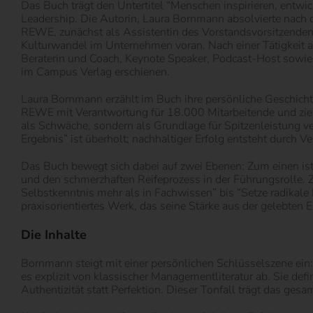
Das Buch trägt den Untertitel “Menschen inspirieren, entwi
Leadership. Die Autorin, Laura Bornmann absolvierte nach d
REWE, zunächst als Assistentin des Vorstandsvorsitzenden
Kulturwandel im Unternehmen voran. Nach einer Tätigkeit al
Beraterin und Coach, Keynote Speaker, Podcast-Host sowie 
im Campus Verlag erschienen.
Laura Bornmann erzählt im Buch ihre persönliche Geschichte:
REWE mit Verantwortung für 18.000 Mitarbeitende und zieh
als Schwäche, sondern als Grundlage für Spitzenleistung ve
Ergebnis” ist überholt; nachhaltiger Erfolg entsteht durch 
Das Buch bewegt sich dabei auf zwei Ebenen: Zum einen ist
und den schmerzhaften Reifeprozess in der Führungsrolle. 
Selbstkenntnis mehr als in Fachwissen” bis “Setze radikale 
praxisorientiertes Werk, das seine Stärke aus der gelebten E
Die Inhalte
Bornmann steigt mit einer persönlichen Schlüsselszene ein: 
es explizit von klassischer Managementliteratur ab. Sie defi
Authentizität statt Perfektion. Dieser Tonfall trägt das ges