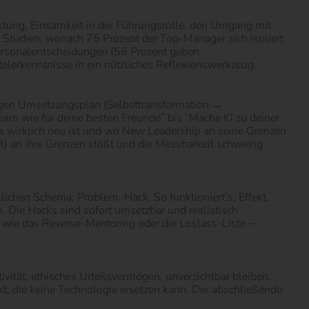
astung, Einsamkeit in der Führungsrolle, den Umgang mit
 Studien, wonach 75 Prozent der Top-Manager sich isoliert
Personalentscheidungen (56 Prozent geben
itelerkenntnisse in ein nützliches Reflexionswerkzeug.
sigen Umsetzungsplan (Selbsttransformation →
am wie für deine besten Freunde” bis “Mache KI zu deiner
Was wirklich neu ist und wo New Leadership an seine Grenzen
t) an ihre Grenzen stößt und die Messbarkeit schwierig
chen Schema: Problem, Hack, So funktioniert’s, Effekt.
. Die Hacks sind sofort umsetzbar und realistisch
— wie das Reverse-Mentoring oder die Loslass-Liste —
ität, ethisches Urteilsvermögen, unverzichtbar bleiben.
rkt, die keine Technologie ersetzen kann. Der abschließende