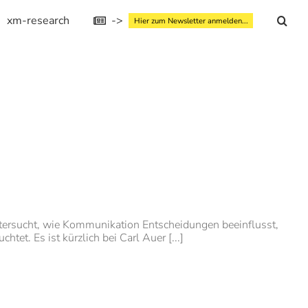
xm-research
->
Hier zum Newsletter anmelden...
tersucht, wie Kommunikation Entscheidungen beeinflusst,
t. Es ist kürzlich bei Carl Auer [...]