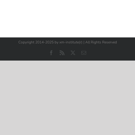
Copyright 2014-2025 by xm-institute(r) | All Rights Reserved
Facebook
Rss
X
E-
Mail