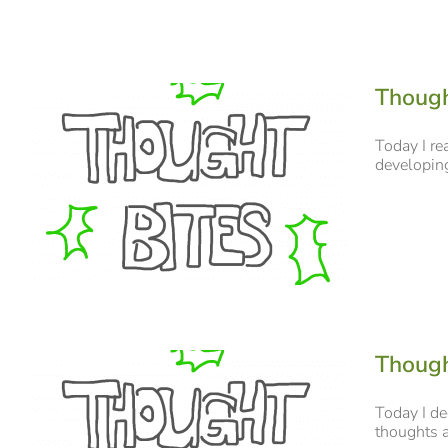
Though
Today I re
developing 
Though
Today I de
thoughts a