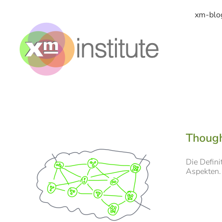
Zum
Inhalt
xm-blo
springen
Though
Die Defini
Aspekten. 