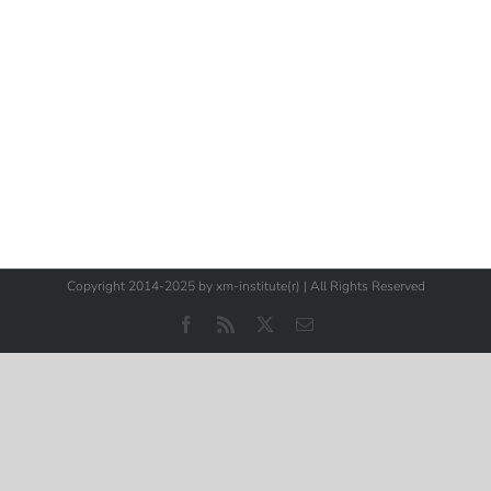
Copyright 2014-2025 by xm-institute(r) | All Rights Reserved
Facebook
Rss
X
E-
Mail