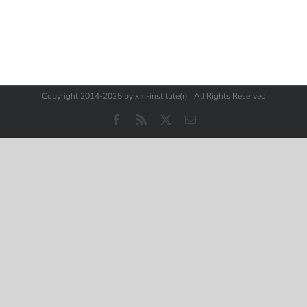
Copyright 2014-2025 by xm-institute(r) | All Rights Reserved
Facebook
Rss
X
E-
Mail