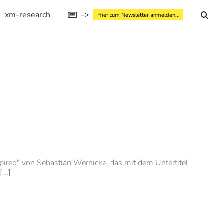
xm-research
->
Hier zum Newsletter anmelden...
ired" von Sebastian Wernicke, das mit dem Untertitel
...]