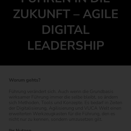
ZUKUNFT – AGILE
DIGITAL
LEADERSHIP
Worum gehts?
Führung verändert sich. Auch wenn die Grundbasis
wirksamer Führung immer die selbe bleibt, so ändern
sich Methoden, Tools und Konzepte. Es bedarf in Zeiten
der Digitalisierung, Agilisierung und VUCA Welt einen
erweiterten Werkzeugkasten für die Führung, den es
nicht nur zu kennen, sondern umzusetzen gilt.
Ihr Nutzen