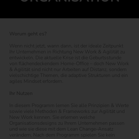
Worum geht es?
Wenn nicht jetzt, wann dann, ist der ideale Zeitpunkt
Ihr Unternehmen in Richtung New Work & Agilität zu
entwickeln. Die aktuelle Krise ist die Geburtsstunde
von flächendeckendem Home-Office – doch New Work
& Agilität sind nicht nur Arbeiten auf Distanz, sondern
vielschichtige Themen, die adaptive Strukturen und ein
agiles Mindset erfordern.
Ihr Nutzen
In diesem Programm lernen Sie alle Prinzipien & Werte
sowie viele Methoden & Frameworks zur Agilität und
New Work kennen. Sie erlernen welche
Organisationsdesigns zu Ihrem Unternehmen passen
und wie sie diese mit dem Lean Change-Ansatz
verändern. Nach dem Programm spielen Sie kein