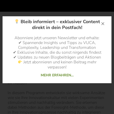
Bleib informiert – exklusiver Content
Worum geht es?
direkt in dein Postfach!
„Nach der Krise ist vor der Krise“ – Unternehmen
Abonniere jetzt unseren Newsletter und erhalte:
müssen auch in schwierigen Zeiten an der
✔ Spannende Insights und Tipps zu VUCA,
Weiterentwicklung ihrer Innovationskultur arbeiten.
Complexity, Leadership und Transformation
Dies gelingt, wenn die Innovationsagenden mit
✔ Exklusive Inhalte, die du sonst nirgends findest
wirksamen Foresight-Methoden intelligent verknüpft
✔ Updates zu neuen Blogbeiträgen und Aktionen
werden – Mitarbeiter*innen sollen nämlich mindestens
Jetzt abonnieren und keinen Beitrag mehr
so vergnügt über die Zukunft diskutieren, wie sonst nur
verpassen!
über die Vergangenheit – dieses Mindset streben wir
an.
MEHR ERFAHREN…
Ihr Nutzen
In diesem Programm entwickeln sie wirksame Ansätze
wie sie Ihre Innovationskultur mit vielen Experimenten
stimulieren und nachhaltig verändern. Sie erlernen
dabei Methoden aus der Foresight-Methode, um diese
in Ihre Innovationsprozesse nachhaltig zu integrieren