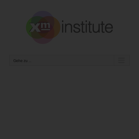
Zum
Inhalt
springen
Gehe zu ...