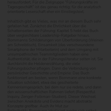
herausfordert. Für die Zielgruppe “Führungskräfte im
Tagesgeschäft” ist das genau richtig; für die analytisch
orientierte Leserschaft eher ein Einstiegstext.
Inhaltlich gibt es Vieles, was mir an diesem Buch sehr
gefallen hat. Zunächst die Ehrlichkeit über die
Schattenseiten der Führung: Kapitel 5 hebt das Buch
über vergleichbare Leadership-Ratgeber hinaus.
Bornmanns Schilderungen von Überforderung (Weinen
am Schreibtisch), Einsamkeit (das verschwundene
Smartphone der Mitarbeiterin) und dem Umgang mit
unsympathischen Teammitgliedern haben eine
Authentizität, die in der Führungsliteratur selten ist. Sie
durchbricht die Heldenerzählung, die viele
Führungsbücher pflegen. Dann die Verbindung von
persönlicher Geschichte und Empirie: Das Buch
funktioniert am besten, wenn Bornmann eine konkrete
Situation schildert, etwa das gescheiterte
Kennenlerngespräch, bei dem nur sie redete, und dann
den wissenschaftlichen Rahmen liefert (Respectful
Inquiry, Zenger-Folkman-Studien). Dieser Wechsel
zwischen Anekdote und Evidenz macht abstrakte
Konzepte greifbar. Auch ihr Mut zur
Selbstkritik: Bornmann idealisiert weder sich selbst