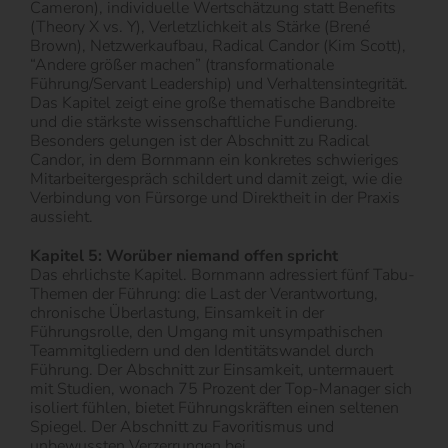
Cameron), individuelle Wertschätzung statt Benefits
(Theory X vs. Y), Verletzlichkeit als Stärke (Brené
Brown), Netzwerkaufbau, Radical Candor (Kim Scott),
“Andere größer machen” (transformationale
Führung/Servant Leadership) und Verhaltensintegrität.
Das Kapitel zeigt eine große thematische Bandbreite
und die stärkste wissenschaftliche Fundierung.
Besonders gelungen ist der Abschnitt zu Radical
Candor, in dem Bornmann ein konkretes schwieriges
Mitarbeitergespräch schildert und damit zeigt, wie die
Verbindung von Fürsorge und Direktheit in der Praxis
aussieht.
Kapitel 5: Worüber niemand offen spricht
Das ehrlichste Kapitel. Bornmann adressiert fünf Tabu-
Themen der Führung: die Last der Verantwortung,
chronische Überlastung, Einsamkeit in der
Führungsrolle, den Umgang mit unsympathischen
Teammitgliedern und den Identitätswandel durch
Führung. Der Abschnitt zur Einsamkeit, untermauert
mit Studien, wonach 75 Prozent der Top-Manager sich
isoliert fühlen, bietet Führungskräften einen seltenen
Spiegel. Der Abschnitt zu Favoritismus und
unbewussten Verzerrungen bei