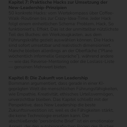
Kapitel 7: Praktische Hacks zur Umsetzung der
New-Leadership-Prinzipien
50 konkrete Hacks: vom Wertekompass über Coffee-
Walk-Routinen bis zur Crazy-Idea-Time. Jeder Hack
folgt einem einheitlichen Schema: Problem, Hack, So
funktioniert’s, Effekt. Das ist der unmittelbar nützlichste
Teil des Buches: ein Werkzeugkasten, aus dem
Führungskräfte gezielt auswählen können. Die Hacks
sind sofort umsetzbar und realistisch dimensioniert.
Manche bleiben allerdings an der Oberfläche (“Plane
wöchentlich informelle Gespräche”), während andere
— wie das Reverse-Mentoring oder die Loslass-Liste
— genuinen Mehrwert bieten.
Kapitel 8: Die Zukunft von Leadership
Bornmann argumentiert, dass gerade in einer KI-
geprägten Welt die menschlichen Führungsfähigkeiten,
wie Empathie, Kreativität, ethisches Urteilsvermögen,
unverzichtbar bleiben. Das Kapitel schließt mit der
Perspektive, dass New Leadership die beste
Zukunftsinvestition ist, weil es die Fähigkeiten stärkt,
die keine Technologie ersetzen kann. Der
abschließende “persönliche Brief” ist ein emotionaler
Appell, der den autobiografischen Bogen des Buches