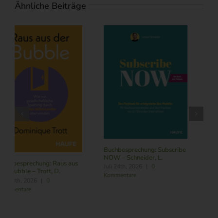
Ähnliche Beiträge
Buchbesprechung: Subscribe
NOW – Schneider, L.
Buchbesprechung: Führung
Juli 24th, 2026
|
0
im Zeitalter von KI – Butler,
Kommentare
R./ Nitschmann, J./ Becking,
M.
August 6th, 2026
|
0
Kommentare