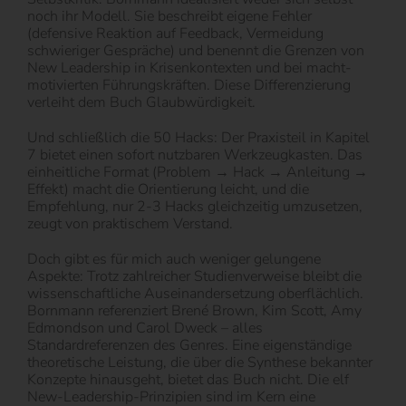
noch ihr Modell. Sie beschreibt eigene Fehler
(defensive Reaktion auf Feedback, Vermeidung
schwieriger Gespräche) und benennt die Grenzen von
New Leadership in Krisenkontexten und bei macht-
motivierten Führungskräften. Diese Differenzierung
verleiht dem Buch Glaubwürdigkeit.
Und schließlich die 50 Hacks: Der Praxisteil in Kapitel
7 bietet einen sofort nutzbaren Werkzeugkasten. Das
einheitliche Format (Problem → Hack → Anleitung →
Effekt) macht die Orientierung leicht, und die
Empfehlung, nur 2-3 Hacks gleichzeitig umzusetzen,
zeugt von praktischem Verstand.
Doch gibt es für mich auch weniger gelungene
Aspekte: Trotz zahlreicher Studienverweise bleibt die
wissenschaftliche Auseinandersetzung oberflächlich.
Bornmann referenziert Brené Brown, Kim Scott, Amy
Edmondson und Carol Dweck – alles
Standardreferenzen des Genres. Eine eigenständige
theoretische Leistung, die über die Synthese bekannter
Konzepte hinausgeht, bietet das Buch nicht. Die elf
New-Leadership-Prinzipien sind im Kern eine