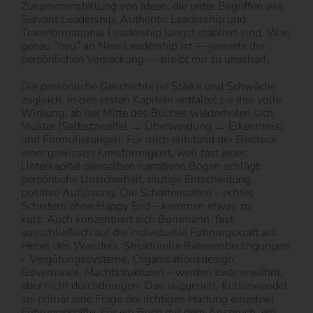
Zusammenstellung von Ideen, die unter Begriffen wie
Servant Leadership, Authentic Leadership und
Transformational Leadership längst etabliert sind. Was
genau “neu” an New Leadership ist — jenseits der
persönlichen Verpackung — bleibt mir zu unscharf.
Die persönliche Geschichte ist Stärke und Schwäche
zugleich. In den ersten Kapiteln entfaltet sie ihre volle
Wirkung; ab der Mitte des Buches wiederholen sich
Muster (Selbstzweifel → Überwindung → Erkenntnis)
und Formulierungen. Für mich entstand der Eindruck
einer gewissen Kreisförmigkeit, weil fast jedes
Unterkapitel denselben narrativen Bogen schlägt:
persönliche Unsicherheit, mutige Entscheidung,
positive Auflösung. Die Schattenseiten – echtes
Scheitern ohne Happy End – kommen etwas zu
kurz. Auch konzentriert sich Bornmann
fast
ausschließlich auf die individuelle Führungskraft als
Hebel des Wandels. Strukturelle Rahmenbedingungen
– Vergütungssysteme, Organisationsdesign,
Governance, Machtstrukturen – werden zwar erwähnt,
aber nicht durchdrungen. Das suggeriert, Kulturwandel
sei primär eine Frage der richtigen Haltung einzelner
Führungskräfte. Für ein Buch mit dem Anspruch, ein