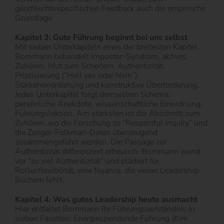
geschlechtsspezifischen Feedback auch die empirische
Grundlage.
Kapitel 3: Gute Führung beginnt bei uns selbst
Mit sieben Unterkapiteln eines der breitesten Kapitel.
Bornmann behandelt Impostor-Syndrom, aktives
Zuhören, Mut zum Scheitern, Authentizität,
Priorisierung (“Hell yes oder Nein”),
Stärkenorientierung und konstruktive Überforderung.
Jedes Unterkapitel folgt demselben Schema:
persönliche Anekdote, wissenschaftliche Einordnung,
Führungslektion. Am stärksten ist der Abschnitt zum
Zuhören, wo die Forschung zu “Respectful Inquiry” und
die Zenger-Folkman-Daten überzeugend
zusammengeführt werden. Die Passage zur
Authentizität differenziert erfreulich: Bornmann warnt
vor “zu viel Authentizität” und plädiert für
Rollenflexibilität, eine Nuance, die vielen Leadership-
Büchern fehlt.
Kapitel 4: Was gutes Leadership heute ausmacht
Hier entfaltet Bornmann ihr Führungsverständnis in
sieben Facetten: Energiespendende Führung (Kim