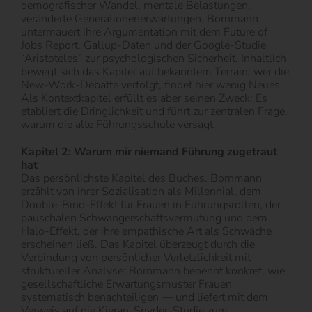
demografischer Wandel, mentale Belastungen,
veränderte Generationenerwartungen. Bornmann
untermauert ihre Argumentation mit dem Future of
Jobs Report, Gallup-Daten und der Google-Studie
“Aristoteles” zur psychologischen Sicherheit. Inhaltlich
bewegt sich das Kapitel auf bekanntem Terrain; wer die
New-Work-Debatte verfolgt, findet hier wenig Neues.
Als Kontextkapitel erfüllt es aber seinen Zweck: Es
etabliert die Dringlichkeit und führt zur zentralen Frage,
warum die alte Führungsschule versagt.
Kapitel 2: Warum mir niemand Führung zugetraut
hat
Das persönlichste Kapitel des Buches. Bornmann
erzählt von ihrer Sozialisation als Millennial, dem
Double-Bind-Effekt für Frauen in Führungsrollen, der
pauschalen Schwangerschaftsvermutung und dem
Halo-Effekt, der ihre empathische Art als Schwäche
erscheinen ließ. Das Kapitel überzeugt durch die
Verbindung von persönlicher Verletzlichkeit mit
struktureller Analyse: Bornmann benennt konkret, wie
gesellschaftliche Erwartungsmuster Frauen
systematisch benachteiligen — und liefert mit dem
Verweis auf die Kieran-Snyder-Studie zum