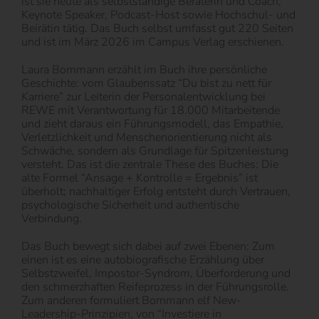
ist sie heute als selbstständige Beraterin und Coach,
Keynote Speaker, Podcast-Host sowie Hochschul- und
Beirätin tätig. Das Buch selbst umfasst gut 220 Seiten
und ist im März 2026 im Campus Verlag erschienen.
Laura Bornmann erzählt im Buch ihre persönliche
Geschichte: vom Glaubenssatz “Du bist zu nett für
Karriere” zur Leiterin der Personalentwicklung bei
REWE mit Verantwortung für 18.000 Mitarbeitende
und zieht daraus ein Führungsmodell, das Empathie,
Verletzlichkeit und Menschenorientierung nicht als
Schwäche, sondern als Grundlage für Spitzenleistung
versteht. Das ist die zentrale These des Buches: Die
alte Formel “Ansage + Kontrolle = Ergebnis” ist
überholt; nachhaltiger Erfolg entsteht durch Vertrauen,
psychologische Sicherheit und authentische
Verbindung.
Das Buch bewegt sich dabei auf zwei Ebenen: Zum
einen ist es eine autobiografische Erzählung über
Selbstzweifel, Impostor-Syndrom, Überforderung und
den schmerzhaften Reifeprozess in der Führungsrolle.
Zum anderen formuliert Bornmann elf New-
Leadership-Prinzipien, von “Investiere in