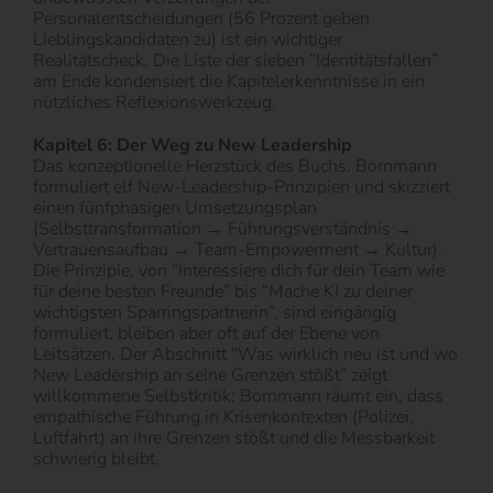
Personalentscheidungen (56 Prozent geben
Lieblingskandidaten zu) ist ein wichtiger
Realitätscheck. Die Liste der sieben “Identitätsfallen”
am Ende kondensiert die Kapitelerkenntnisse in ein
nützliches Reflexionswerkzeug.
Kapitel 6: Der Weg zu New Leadership
Das konzeptionelle Herzstück des Buchs. Bornmann
formuliert elf New-Leadership-Prinzipien und skizziert
einen fünfphasigen Umsetzungsplan
(Selbsttransformation → Führungsverständnis →
Vertrauensaufbau → Team-Empowerment → Kultur).
Die Prinzipie, von “Interessiere dich für dein Team wie
für deine besten Freunde” bis “Mache KI zu deiner
wichtigsten Sparringspartnerin”, sind eingängig
formuliert, bleiben aber oft auf der Ebene von
Leitsätzen. Der Abschnitt “Was wirklich neu ist und wo
New Leadership an seine Grenzen stößt” zeigt
willkommene Selbstkritik: Bornmann räumt ein, dass
empathische Führung in Krisenkontexten (Polizei,
Luftfahrt) an ihre Grenzen stößt und die Messbarkeit
schwierig bleibt.