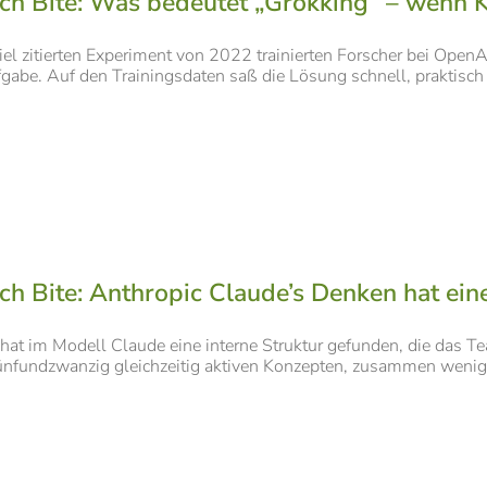
ch Bite: Was bedeutet „Grokking“ – wenn 
iel zitierten Experiment von 2022 trainierten Forscher bei OpenA
abe. Auf den Trainingsdaten saß die Lösung schnell, praktisch fe
ch Bite: Anthropic Claude’s Denken hat ein
hat im Modell Claude eine interne Struktur gefunden, die das T
ünfundzwanzig gleichzeitig aktiven Konzepten, zusammen weniger