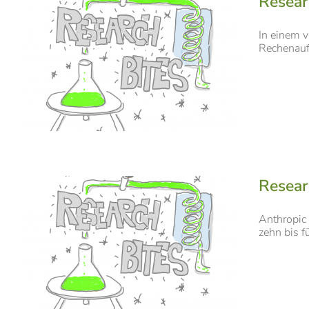
Resear
In einem v
Rechenaufg
Resear
Anthropic 
zehn bis f