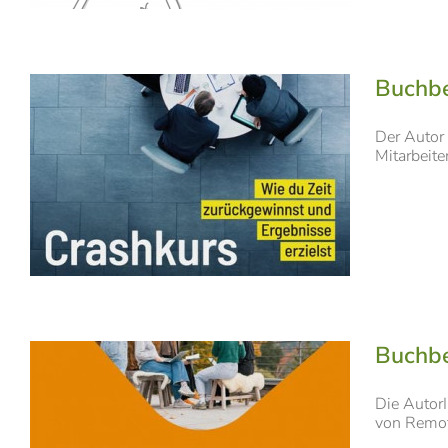
Buchbe
Der Autor 
Mitarbeite
Buchbe
Die AutorI
von Remote