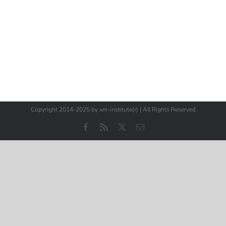
Copyright 2014-2025 by xm-institute(r) | All Rights Reserved
Facebook
Rss
X
E-
Mail