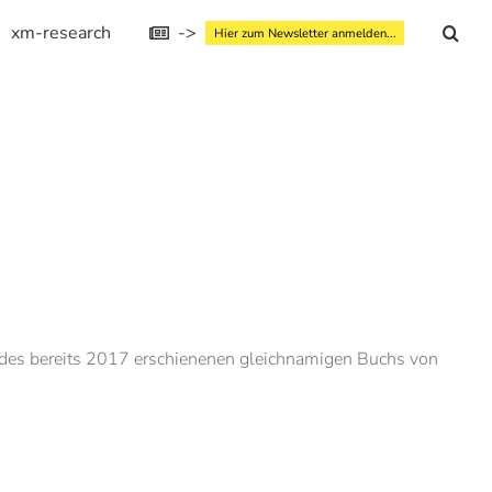
xm-research
->
Hier zum Newsletter anmelden...
 des bereits 2017 erschienenen gleichnamigen Buchs von