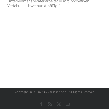
Unternehmensberater arbeitet er mit innovativen
Verfahren schwerpunktmäßig [...]
Copyright 2014-2025 by xm-institute(r) | All Rights Reserved
Facebook
Rss
X
E-
Mail