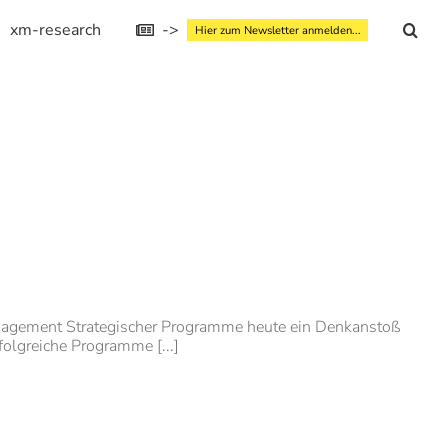
xm-research
->
Hier zum Newsletter anmelden...
anagement Strategischer Programme heute ein Denkanstoß
olgreiche Programme [...]