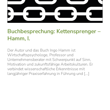
Buchbesprechung: Kettensprenger –
Hamm, I.
Der Autor und das Buch Ingo Hamm ist
Wirtschaftspsychologe, Professor und
Unternehmensberater mit Schwerpunkt auf Sinn,
Motivation und zukunftsfähige Arbeitskulturen. Er
verbindet wissenschaftliche Erkenntnisse mit
langjähriger Praxiserfahrung in Führung und [...]