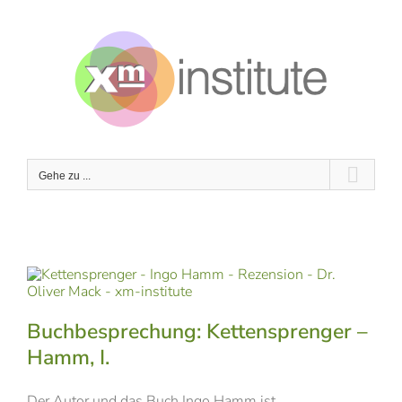
Zum
Inhalt
springen
Gehe zu ...
Buchbesprechung: Kettensprenger –
Hamm, I.
Der Autor und das Buch Ingo Hamm ist