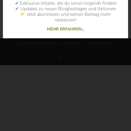
✔ Exklusive Inhalte, die du sonst nirgends findest
✔ Updates zu neuen Blogbeiträgen und Aktionen
Jetzt abonnieren und keinen Beitrag mehr
verpassen!
MEHR ERFAHREN…
Copyright 2014-2025 by xm-institute(r) | All Rights Reserved
Facebook
Rss
X
E-
Mail