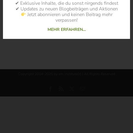
✔ Exklusive Inhalte, die du sonst nirgends findest
✔ Updates zu neuen Blogbeiträgen und Aktionen
Jetzt abonnieren und keinen Beitrag mehr
verpassen!
MEHR ERFAHREN…
Copyright 2014-2025 by xm-institute(r) | All Rights Reserved
Facebook
Rss
X
E-
Mail