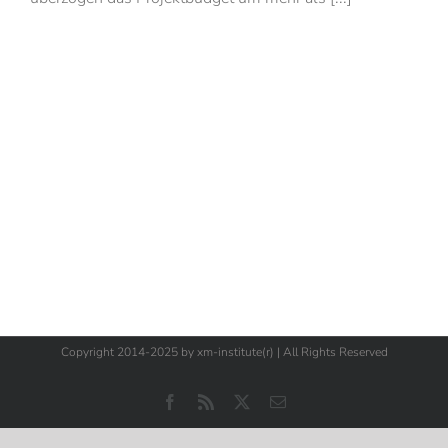
Copyright 2014-2025 by xm-institute(r) | All Rights Reserved
Facebook
Rss
X
E-
Mail