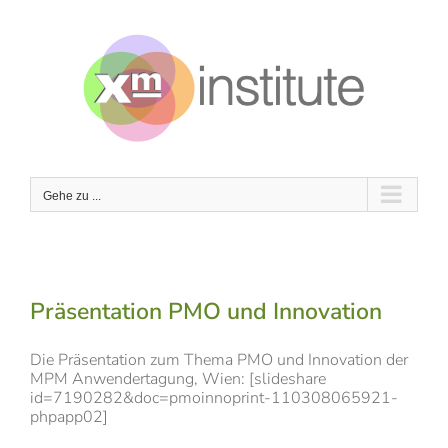
Zum
Inhalt
springen
Gehe zu ...
Präsentation PMO und Innovation
Die Präsentation zum Thema PMO und Innovation der
MPM Anwendertagung, Wien: [slideshare
id=7190282&doc=pmoinnoprint-110308065921-
phpapp02]