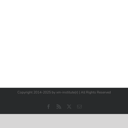
Copyright 2014-2025 by xm-institute(r) | All Rights Reserved
Facebook
Rss
X
E-
Mail